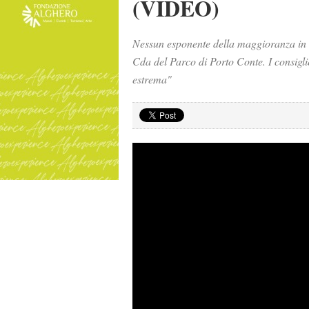
(VIDEO)
Nessun esponente della maggioranza in 
Cda del Parco di Porto Conte. I consigli
estrema"