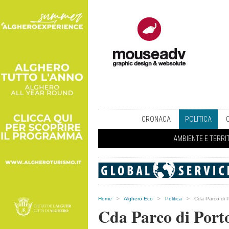
CRONACA
POLITICA
AMBIENTE E TERRI
Home
>
Alghero Eco
>
Politica
>
Cda Parco di P
Cda Parco di Porto