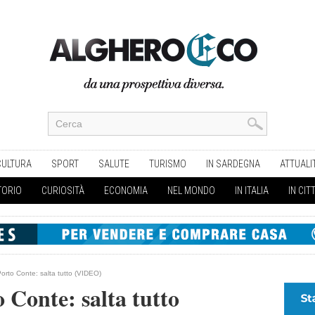
CULTURA
SPORT
SALUTE
TURISMO
IN SARDEGNA
ATTUALI
TORIO
CURIOSITÀ
ECONOMIA
NEL MONDO
IN ITALIA
IN CIT
orto Conte: salta tutto (VIDEO)
 Conte: salta tutto