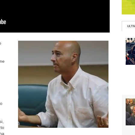
ULTI
o
one
ro
i,
rto
 ha