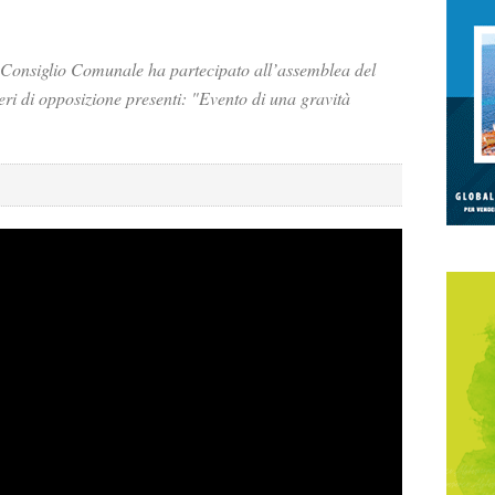
Consiglio Comunale ha partecipato all’assemblea del
eri di opposizione presenti: "Evento di una gravità