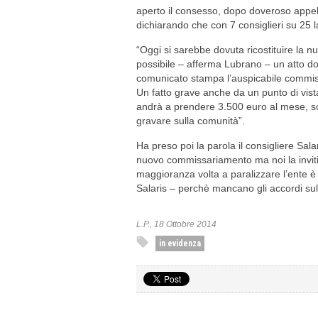
aperto il consesso, dopo doveroso appel
dichiarando che con 7 consiglieri su 25 l
“Oggi si sarebbe dovuta ricostituire la
possibile – afferma Lubrano – un atto d
comunicato stampa l’auspicabile commiss
Un fatto grave anche da un punto di vista
andrà a prendere 3.500 euro al mese, sol
gravare sulla comunità”.
Ha preso poi la parola il consigliere Sala
nuovo commissariamento ma noi la invit
maggioranza volta a paralizzare l’ente è
Salaris – perchè mancano gli accordi sull
L.P., 18 Ottobre 2014
in evidenza