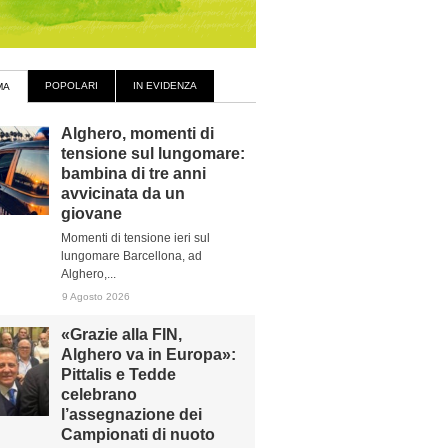
POPOLARI
IN EVIDENZA
MA
Alghero, momenti di
tensione sul lungomare:
bambina di tre anni
avvicinata da un
giovane
Momenti di tensione ieri sul
lungomare Barcellona, ad
Alghero,...
9 Agosto 2026
«Grazie alla FIN,
Alghero va in Europa»:
Pittalis e Tedde
celebrano
l’assegnazione dei
Campionati di nuoto