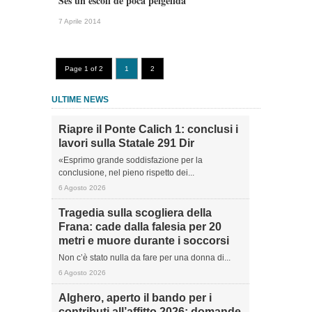
Sés un escoll de poca pelgelida
7 Aprile 2014
Page 1 of 2
1
2
ULTIME NEWS
Riapre il Ponte Calich 1: conclusi i
lavori sulla Statale 291 Dir
«Esprimo grande soddisfazione per la
conclusione, nel pieno rispetto dei...
6 Agosto 2026
Tragedia sulla scogliera della
Frana: cade dalla falesia per 20
metri e muore durante i soccorsi
Non c’è stato nulla da fare per una donna di...
6 Agosto 2026
Alghero, aperto il bando per i
contributi all’affitto 2026: domande