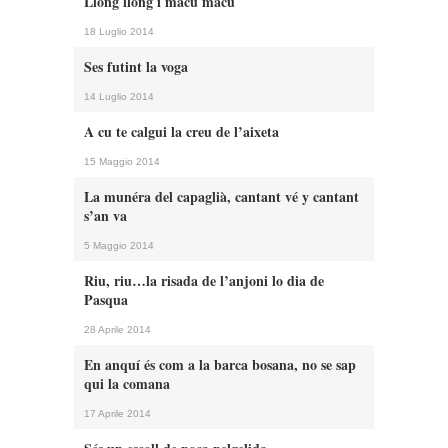
Llong llong i macu macu
18 Luglio 2014
Ses futint la voga
14 Luglio 2014
A cu te calgui la creu de l’aixeta
15 Maggio 2014
La munéra del capaglià, cantant vé y cantant
s’an va
5 Maggio 2014
Riu, riu…la risada de l’anjoni lo dia de
Pasqua
28 Aprile 2014
En anquí és com a la barca bosana, no se sap
qui la comana
17 Aprile 2014