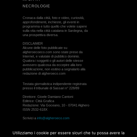
NECROLOGIE
Cronaca dalla città, foto e video, curiosità,
approfondimenti, inchieste, gli eventi in
programma e tutto quello che volete sapere
sulla vita nella città catalana in Sardegna, da
una prospettiva diversa.
DISCLAIMER
Alcune delle foto pubblicate su
algheroecoeco.com sono state prese da
Internet, e valutate di pubblico dominio.
Qualora i soggetti o gli autori delle stesse
avessero qualcosa da eccepire alla loro
pubblicazione, non esitino a segnalarlo alla
redazione di algheroeco.com
Testata giornalistica indipendente registrata
presso il tribunale di Sassari n° 228/89
Direttore: Gioele Damiano Cantoni
Editrice: Città Grafica
Redazione: Via Goceano, 10 - 07041 Alghero
ISSN 2532-618X
Scrivici a
info@algheroeco.com
Webmaster:
WebRiver
Utilizziamo i cookie per essere sicuri che tu possa avere la
© ALGHERO ECO Riproduzione solo con il