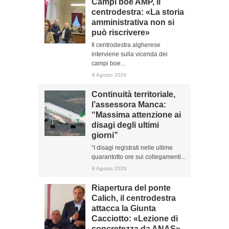
Campi boe AMP, il
centrodestra: «La storia
amministrativa non si
può riscrivere»
Il centrodestra algherese
interviene sulla vicenda dei
campi boe...
8 Agosto 2026
Continuità territoriale,
l’assessora Manca:
“Massima attenzione ai
disagi degli ultimi
giorni”
“I disagi registrati nelle ultime
quarantotto ore sui collegamenti...
8 Agosto 2026
Riapertura del ponte
Calich, il centrodestra
attacca la Giunta
Cacciotto: «Lezione di
concretezza da ANAS»