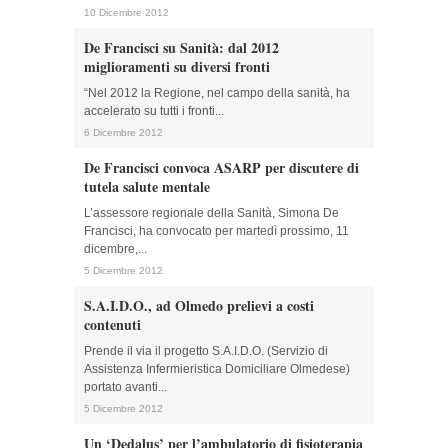
10 Dicembre 2012
De Francisci su Sanità: dal 2012
miglioramenti su diversi fronti
“Nel 2012 la Regione, nel campo della sanità, ha
accelerato su tutti i fronti...
6 Dicembre 2012
De Francisci convoca ASARP per discutere di
tutela salute mentale
L’assessore regionale della Sanità, Simona De
Francisci, ha convocato per martedì prossimo, 11
dicembre,...
5 Dicembre 2012
S.A.I.D.O., ad Olmedo prelievi a costi
contenuti
Prende il via il progetto S.A.I.D.O. (Servizio di
Assistenza Infermieristica Domiciliare Olmedese)
portato avanti...
5 Dicembre 2012
Un ‘Dedalus’ per l’ambulatorio di fisioterapia