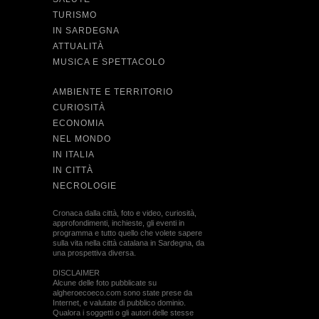
TURISMO
IN SARDEGNA
ATTUALITÀ
MUSICA E SPETTACOLO
AMBIENTE E TERRITORIO
CURIOSITÀ
ECONOMIA
NEL MONDO
IN ITALIA
IN CITTÀ
NECROLOGIE
Cronaca dalla città, foto e video, curiosità,
approfondimenti, inchieste, gli eventi in
programma e tutto quello che volete sapere
sulla vita nella città catalana in Sardegna, da
una prospettiva diversa.
DISCLAIMER
Alcune delle foto pubblicate su
algheroecoeco.com sono state prese da
Internet, e valutate di pubblico dominio.
Qualora i soggetti o gli autori delle stesse