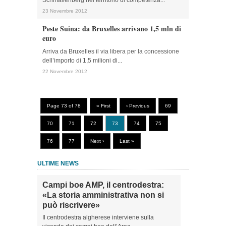
Schmallenberg nel territorio di competenza...
23 Novembre 2012
Peste Suina: da Bruxelles arrivano 1,5 mln di
euro
Arriva da Bruxelles il via libera per la concessione
dell’importo di 1,5 milioni di...
22 Novembre 2012
Page 73 of 78
« First
‹ Previous
69
70
71
72
73
74
75
76
77
Next ›
Last »
ULTIME NEWS
Campi boe AMP, il centrodestra:
«La storia amministrativa non si
può riscrivere»
Il centrodestra algherese interviene sulla