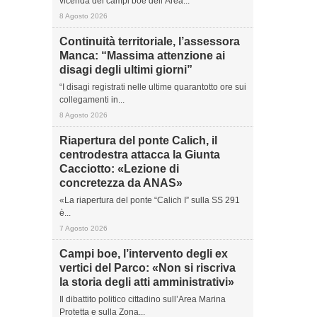
vicenda dei campi boe dell’Area...
8 Agosto 2026
Continuità territoriale, l’assessora
Manca: “Massima attenzione ai
disagi degli ultimi giorni”
“I disagi registrati nelle ultime quarantotto ore sui
collegamenti in...
8 Agosto 2026
Riapertura del ponte Calich, il
centrodestra attacca la Giunta
Cacciotto: «Lezione di
concretezza da ANAS»
«La riapertura del ponte “Calich I” sulla SS 291
è...
7 Agosto 2026
Campi boe, l’intervento degli ex
vertici del Parco: «Non si riscriva
la storia degli atti amministrativi»
Il dibattito politico cittadino sull’Area Marina
Protetta e sulla Zona...