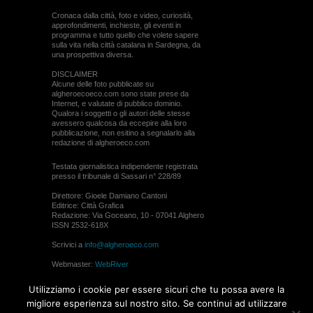
Cronaca dalla città, foto e video, curiosità,
approfondimenti, inchieste, gli eventi in
programma e tutto quello che volete sapere
sulla vita nella città catalana in Sardegna, da
una prospettiva diversa.
DISCLAIMER
Alcune delle foto pubblicate su
algheroecoeco.com sono state prese da
Internet, e valutate di pubblico dominio.
Qualora i soggetti o gli autori delle stesse
avessero qualcosa da eccepire alla loro
pubblicazione, non esitino a segnalarlo alla
redazione di algheroeco.com
Testata giornalistica indipendente registrata
presso il tribunale di Sassari n° 228/89
Direttore: Gioele Damiano Cantoni
Editrice: Città Grafica
Redazione: Via Goceano, 10 - 07041 Alghero
ISSN 2532-618X
Scrivici a
info@algheroeco.com
Webmaster:
WebRiver
© ALGHERO ECO Riproduzione solo con il
Utilizziamo i cookie per essere sicuri che tu possa avere la
permesso di algheroeco.com
migliore esperienza sul nostro sito. Se continui ad utilizzare