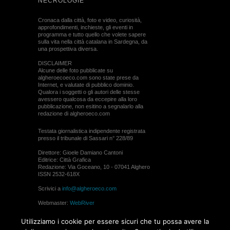
NECROLOGIE
Cronaca dalla città, foto e video, curiosità,
approfondimenti, inchieste, gli eventi in
programma e tutto quello che volete sapere
sulla vita nella città catalana in Sardegna, da
una prospettiva diversa.
DISCLAIMER
Alcune delle foto pubblicate su
algheroecoeco.com sono state prese da
Internet, e valutate di pubblico dominio.
Qualora i soggetti o gli autori delle stesse
avessero qualcosa da eccepire alla loro
pubblicazione, non esitino a segnalarlo alla
redazione di algheroeco.com
Testata giornalistica indipendente registrata
presso il tribunale di Sassari n° 228/89
Direttore: Gioele Damiano Cantoni
Editrice: Città Grafica
Redazione: Via Goceano, 10 - 07041 Alghero
ISSN 2532-618X
Scrivici a
info@algheroeco.com
Webmaster:
WebRiver
© ALGHERO ECO Riproduzione solo con il
Utilizziamo i cookie per essere sicuri che tu possa avere la
permesso di algheroeco.com