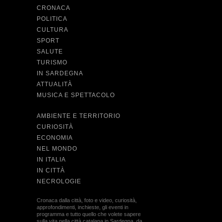
CRONACA
POLITICA
CULTURA
SPORT
SALUTE
TURISMO
IN SARDEGNA
ATTUALITÀ
MUSICA E SPETTACOLO
AMBIENTE E TERRITORIO
CURIOSITÀ
ECONOMIA
NEL MONDO
IN ITALIA
IN CITTÀ
NECROLOGIE
Cronaca dalla città, foto e video, curiosità,
approfondimenti, inchieste, gli eventi in
programma e tutto quello che volete sapere
sulla vita nella città catalana in Sardegna, da