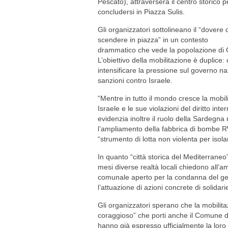
Pescato), attraverserà il centro storico p
concludersi in Piazza Sulis.
Gli organizzatori sottolineano il “dovere 
scendere in piazza” in un contesto
drammatico che vede la popolazione di 
L’obiettivo della mobilitazione è duplice:
intensificare la pressione sul governo na
sanzioni contro Israele.
“Mentre in tutto il mondo cresce la mobi
Israele e le sue violazioni del diritto in
evidenzia inoltre il ruolo della Sardegna ne
l’ampliamento della fabbrica di bombe RW
“strumento di lotta non violenta per isola
In quanto “città storica del Mediterraneo
mesi diverse realtà locali chiedono all’a
comunale aperto per la condanna del geno
l’attuazione di azioni concrete di solidari
Gli organizzatori sperano che la mobilit
coraggioso” che porti anche il Comune di 
hanno già espresso ufficialmente la loro