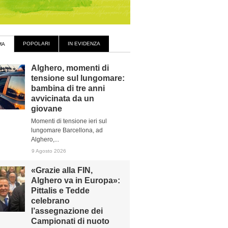
POPOLARI
IN EVIDENZA
MA
Alghero, momenti di
tensione sul lungomare:
bambina di tre anni
avvicinata da un
giovane
Momenti di tensione ieri sul
lungomare Barcellona, ad
Alghero,...
9 Agosto 2026
«Grazie alla FIN,
Alghero va in Europa»:
Pittalis e Tedde
celebrano
l’assegnazione dei
Campionati di nuoto