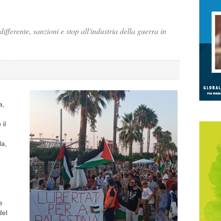
fferente, sanzioni e stop all'industria della guerra in
a,
il
la,
e
del