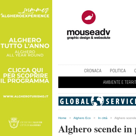
CRONACA
POLITICA
AMBIENTE E TERRI
Home
>
Alghero Eco
>
In città
>
Alghero scende 
Alghero scende in 