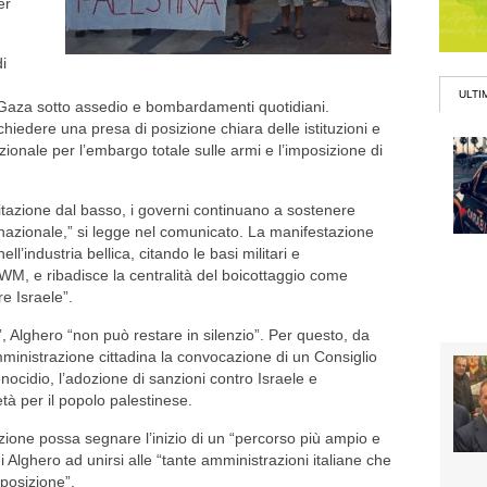
er
di
ULTI
Gaza sotto assedio e bombardamenti quotidiani.
 chiedere una presa di posizione chiara delle istituzioni e
zionale per l’embargo totale sulle armi e l’imposizione di
litazione dal basso, i governi continuano a sostenere
ternazionale,” si legge nel comunicato. La manifestazione
ll’industria bellica, citando le basi militari e
M, e ribadisce la centralità del boicottaggio come
re Israele”.
”, Alghero “non può restare in silenzio”. Per questo, da
mministrazione cittadina la convocazione di un Consiglio
cidio, l’adozione di sanzioni contro Israele e
età per il popolo palestinese.
azione possa segnare l’inizio di un “percorso più ampio e
Alghero ad unirsi alle “tante amministrazioni italiane che
 posizione”.