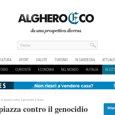
CULTURA
SPORT
SALUTE
TURISMO
IN SARDEGNA
ATTUALI
TORIO
CURIOSITÀ
ECONOMIA
NEL MONDO
IN ITALIA
IN CIT
in piazza contro il genocidio a Gaza
piazza contro il genocidio