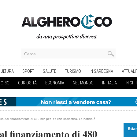
CULTURA
SPORT
SALUTE
TURISMO
IN SARDEGNA
ATTUALI
TORIO
CURIOSITÀ
ECONOMIA
NEL MONDO
IN ITALIA
IN CIT
a dal finanziamento di 480 mln per l’edilizia scolastica. La notizia è
al finanziamento di 480