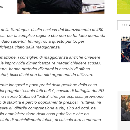
no
ULTI
ni della Sardegna, risulta esclusa dal finanziamento di 480
lastica, per la semplice ragione che non ne ha fatto domanda
è dato saperlo! Immagino, a questo punto, per
icienza citato dalla maggioranza.
ormazione, i consiglieri di maggioranza anziché chiedere
tale improvvida dimenticanza (e magari chiedere scusa),
uro, hanno preferito dilettarsi in esercizi di offesa
tori, tipici di chi non ha altri argomenti da utilizzare.
nte inesperti e poco pratici della gestione della cosa
el progetto “scuola fatti bella”, cavallo di battaglia del PD
no risorse Statali ed “extra” che, per espressa previsione
to di stabilità e perciò doppiamente preziosi. Tuttavia, mi
ere di difficile comprensione a chi, sino ad oggi, ha
lla amministrazione della cosa pubblica e che ha
tato di annichilimento totale, di cui solo loro sembrano