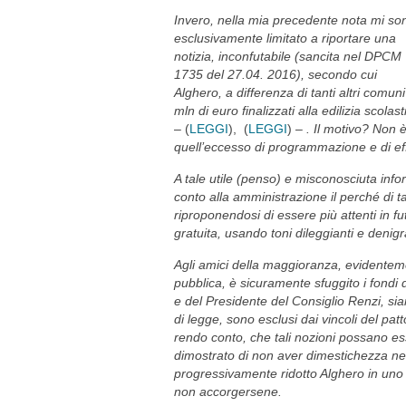
Invero, nella mia precedente nota mi so
esclusivamente limitato a riportare una
notizia, inconfutabile (sancita nel DPCM
1735 del 27.04. 2016), secondo cui
Alghero, a differenza di tanti altri comu
mln di euro finalizzati alla edilizia sco
– (
LEGGI
), (
LEGGI
) –
. Il motivo? Non 
quell’eccesso di programmazione e di eff
A tale utile (penso) e misconosciuta inf
conto alla amministrazione il perché di 
riproponendosi di essere più attenti in fut
gratuita, usando toni dileggianti e denigra
Agli amici della maggioranza, evidenteme
pubblica, è sicuramente sfuggito i fondi d
e del Presidente del Consiglio Renzi, sia
di legge, sono esclusi dai vincoli del pat
rendo conto, che tali nozioni possano ess
dimostrato di non aver dimestichezza ne
progressivamente ridotto Alghero in uno s
non accorgersene.