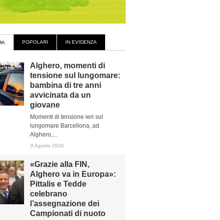
POPOLARI
IN EVIDENZA
MA
Alghero, momenti di
tensione sul lungomare:
bambina di tre anni
avvicinata da un
giovane
Momenti di tensione ieri sul
lungomare Barcellona, ad
Alghero,...
9 Agosto 2026
«Grazie alla FIN,
Alghero va in Europa»:
Pittalis e Tedde
celebrano
l’assegnazione dei
Campionati di nuoto