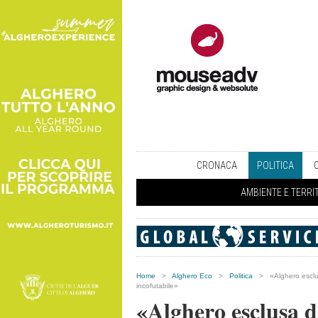
CRONACA
POLITICA
AMBIENTE E TERRI
Home
>
Alghero Eco
>
Politica
>
«Alghero esclus
incofutabile»
«Alghero esclusa d