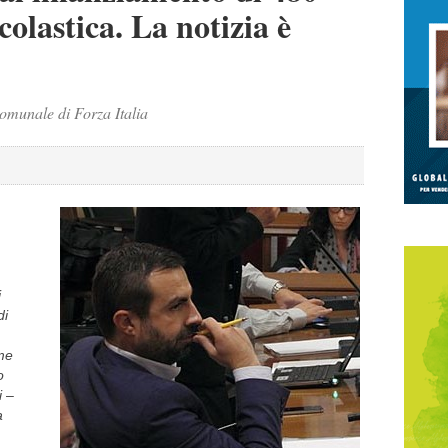
colastica. La notizia è
comunale di Forza Italia
i
di
ome
o
i
–
a