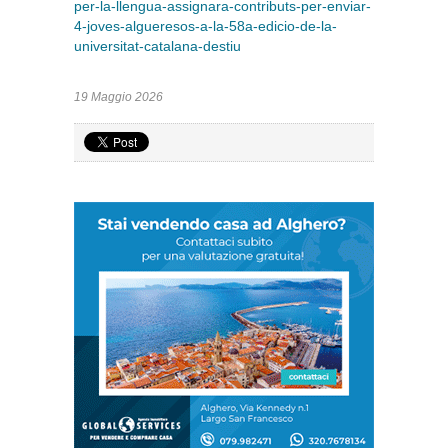
per-la-llengua-assignara-contributs-per-enviar-
4-joves-algueresos-a-la-58a-edicio-de-la-
universitat-catalana-destiu
19 Maggio 2026