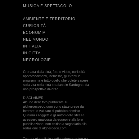
MUSICA E SPETTACOLO
AMBIENTE E TERRITORIO
CURIOSITÀ
ECONOMIA
NEL MONDO
IN ITALIA
IN CITTÀ
NECROLOGIE
Cronaca dalla città, foto e video, curiosità,
approfondimenti, inchieste, gli eventi in
programma e tutto quello che volete sapere
sulla vita nella città catalana in Sardegna, da
una prospettiva diversa.
DISCLAIMER
Alcune delle foto pubblicate su
algheroecoeco.com sono state prese da
Internet, e valutate di pubblico dominio.
Qualora i soggetti o gli autori delle stesse
avessero qualcosa da eccepire alla loro
pubblicazione, non esitino a segnalarlo alla
redazione di algheroeco.com
Testata giornalistica indipendente registrata