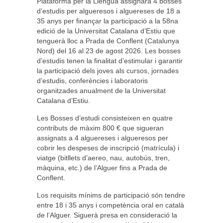
Plataforma per la Llengua assignarà 4 bosses
d’estudis per algueresos i alguereses de 18 a
35 anys per finançar la participació a la 58na
edició de la Universitat Catalana d’Estiu que
tenguerà lloc a Prada de Conflent (Catalunya
Nord) del 16 al 23 de agost 2026. Les bosses
d’estudis tenen la finalitat d’estimular i garantir
la participació dels joves als cursos, jornades
d’estudis, conferències i laboratoris
organitzades anualment de la Universitat
Catalana d’Estiu.
Les Bosses d’estudi consisteixen en quatre
contributs de màxim 800 € que sigueran
assignats a 4 alguereses i algueresos per
cobrir les despeses de inscripció (matrícula) i
viatge (bitllets d’aereo, nau, autobús, tren,
màquina, etc.) de l’Alguer fins a Prada de
Conflent.
Los requisits mínims de participació són tendre
entre 18 i 35 anys i competència oral en català
de l’Alguer. Siguerà presa en consideració la