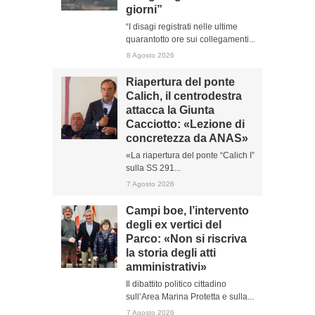
giorni”
“I disagi registrati nelle ultime
quarantotto ore sui collegamenti...
8 Agosto 2026
Riapertura del ponte
Calich, il centrodestra
attacca la Giunta
Cacciotto: «Lezione di
concretezza da ANAS»
«La riapertura del ponte “Calich I”
sulla SS 291...
7 Agosto 2026
Campi boe, l’intervento
degli ex vertici del
Parco: «Non si riscriva
la storia degli atti
amministrativi»
Il dibattito politico cittadino
sull’Area Marina Protetta e sulla...
7 Agosto 2026