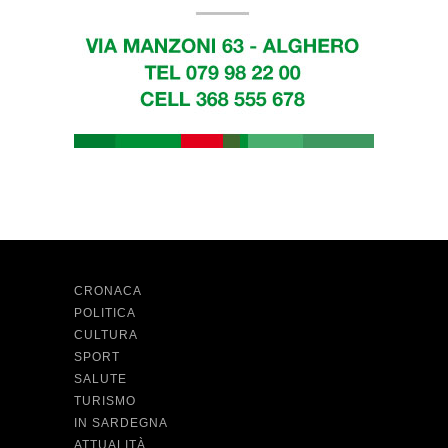
CRONACA
POLITICA
CULTURA
SPORT
SALUTE
TURISMO
IN SARDEGNA
ATTUALITÀ