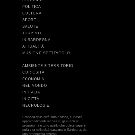
CRONACA
POLITICA
CULTURA
SPORT
SALUTE
TURISMO
IN SARDEGNA
ATTUALITÀ
MUSICA E SPETTACOLO
AMBIENTE E TERRITORIO
CURIOSITÀ
ECONOMIA
NEL MONDO
IN ITALIA
IN CITTÀ
NECROLOGIE
Cronaca dalla città, foto e video, curiosità,
approfondimenti, inchieste, gli eventi in
programma e tutto quello che volete sapere
sulla vita nella città catalana in Sardegna, da
una prospettiva diversa.