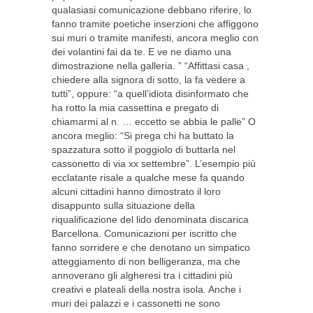
qualasiasi comunicazione debbano riferire, lo
fanno tramite poetiche inserzioni che affiggono
sui muri o tramite manifesti, ancora meglio con
dei volantini fai da te. E ve ne diamo una
dimostrazione nella galleria. ” “Affittasi casa ,
chiedere alla signora di sotto, la fa vedere a
tutti”, oppure: “a quell’idiota disinformato che
ha rotto la mia cassettina e pregato di
chiamarmi al n. … eccetto se abbia le palle” O
ancora meglio: “Si prega chi ha buttato la
spazzatura sotto il poggiolo di buttarla nel
cassonetto di via xx settembre”. L’esempio più
ecclatante risale a qualche mese fa quando
alcuni cittadini hanno dimostrato il loro
disappunto sulla situazione della
riqualificazione del lido denominata discarica
Barcellona. Comunicazioni per iscritto che
fanno sorridere e che denotano un simpatico
atteggiamento di non belligeranza, ma che
annoverano gli algheresi tra i cittadini più
creativi e plateali della nostra isola. Anche i
muri dei palazzi e i cassonetti ne sono