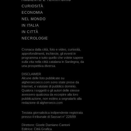
CURIOSITÀ
ECONOMIA
NEL MONDO
IN ITALIA
IN CITTÀ
NECROLOGIE
Cronaca dalla città, foto e video, curiosità,
approfondimenti, inchieste, gli eventi in
programma e tutto quello che volete sapere
sulla vita nella città catalana in Sardegna, da
una prospettiva diversa.
DISCLAIMER
Alcune delle foto pubblicate su
algheroecoeco.com sono state prese da
Internet, e valutate di pubblico dominio.
Qualora i soggetti o gli autori delle stesse
avessero qualcosa da eccepire alla loro
pubblicazione, non esitino a segnalarlo alla
redazione di algheroeco.com
Testata giornalistica indipendente registrata
presso il tribunale di Sassari n° 228/89
Direttore: Gioele Damiano Cantoni
Editrice: Città Grafica