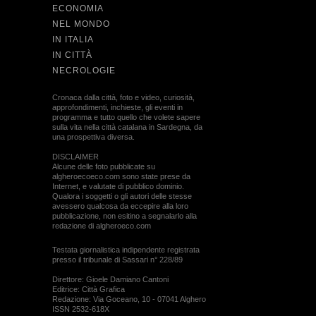
ECONOMIA
NEL MONDO
IN ITALIA
IN CITTÀ
NECROLOGIE
Cronaca dalla città, foto e video, curiosità,
approfondimenti, inchieste, gli eventi in
programma e tutto quello che volete sapere
sulla vita nella città catalana in Sardegna, da
una prospettiva diversa.
DISCLAIMER
Alcune delle foto pubblicate su
algheroecoeco.com sono state prese da
Internet, e valutate di pubblico dominio.
Qualora i soggetti o gli autori delle stesse
avessero qualcosa da eccepire alla loro
pubblicazione, non esitino a segnalarlo alla
redazione di algheroeco.com
Testata giornalistica indipendente registrata
presso il tribunale di Sassari n° 228/89
Direttore: Gioele Damiano Cantoni
Editrice: Città Grafica
Redazione: Via Goceano, 10 - 07041 Alghero
ISSN 2532-618X