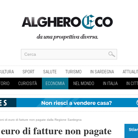
CULTURA
SPORT
SALUTE
TURISMO
IN SARDEGNA
ATTUALI
TORIO
CURIOSITÀ
ECONOMIA
NEL MONDO
IN ITALIA
IN CIT
ioni di euro di fatture non pagate dalla Regione Sardegna
 euro di fatture non pagate