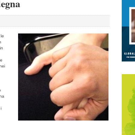
degna
 le
n
in
te
nei
e
una
i