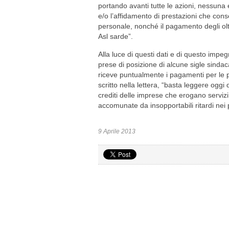
portando avanti tutte le azioni, nessuna
e/o l’affidamento di prestazioni che conse
personale, nonché il pagamento degli oltre
Asl sarde”.
Alla luce di questi dati e di questo impe
prese di posizione di alcune sigle sindaca
riceve puntualmente i pagamenti per le pr
scritto nella lettera, “basta leggere ogg
crediti delle imprese che erogano serviz
accomunate da insopportabili ritardi nei
9 Aprile 2013