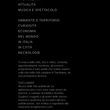
ATTUALITÀ
MUSICA E SPETTACOLO
AMBIENTE E TERRITORIO
CURIOSITÀ
ECONOMIA
NEL MONDO
IN ITALIA
IN CITTÀ
NECROLOGIE
Cronaca dalla città, foto e video, curiosità,
approfondimenti, inchieste, gli eventi in
programma e tutto quello che volete sapere
sulla vita nella città catalana in Sardegna, da
una prospettiva diversa.
DISCLAIMER
Alcune delle foto pubblicate su
algheroecoeco.com sono state prese da
Internet, e valutate di pubblico dominio.
Qualora i soggetti o gli autori delle stesse
avessero qualcosa da eccepire alla loro
pubblicazione, non esitino a segnalarlo alla
redazione di algheroeco.com