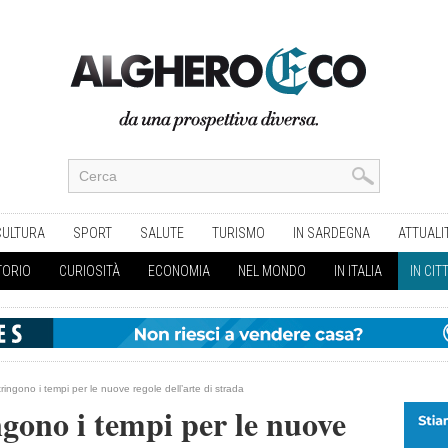
CULTURA
SPORT
SALUTE
TURISMO
IN SARDEGNA
ATTUALI
TORIO
CURIOSITÀ
ECONOMIA
NEL MONDO
IN ITALIA
IN CIT
ringono i tempi per le nuove regole dell’arte di strada
ngono i tempi per le nuove