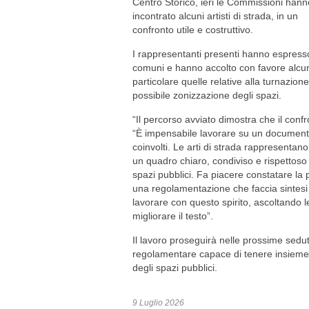
Centro Storico, ieri le Commissioni hann
incontrato alcuni artisti di strada, in un
confronto utile e costruttivo.
I rappresentanti presenti hanno espresso d
comuni e hanno accolto con favore alcun
particolare quelle relative alla turnazione
possibile zonizzazione degli spazi.
“Il percorso avviato dimostra che il conf
“È impensabile lavorare su un documento
coinvolti. Le arti di strada rappresentano
un quadro chiaro, condiviso e rispettoso di 
spazi pubblici. Fa piacere constatare la p
una regolamentazione che faccia sintesi
lavorare con questo spirito, ascoltando le
migliorare il testo”.
Il lavoro proseguirà nelle prossime sedut
regolamentare capace di tenere insieme l
degli spazi pubblici.
9 Luglio 2026