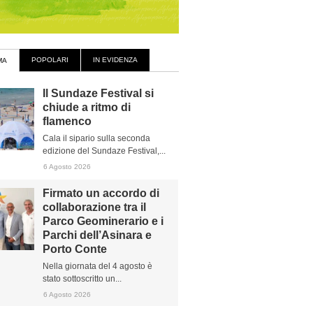
POPOLARI
IN EVIDENZA
MA
Il Sundaze Festival si
chiude a ritmo di
flamenco
Cala il sipario sulla seconda
edizione del Sundaze Festival,...
6 Agosto 2026
Firmato un accordo di
collaborazione tra il
Parco Geominerario e i
Parchi dell’Asinara e
Porto Conte
Nella giornata del 4 agosto è
stato sottoscritto un...
6 Agosto 2026