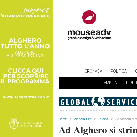
CRONACA
POLITICA
AMBIENTE E TERRI
Home
>
Alghero Eco
>
In città
>
Ad Alghero si st
Ad Alghero si stri