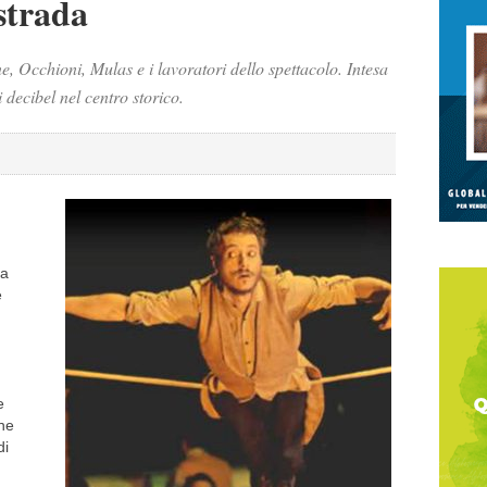
 strada
ne, Occhioni, Mulas e i lavoratori dello spettacolo. Intesa
 decibel nel centro storico.
la
è
e
one
di