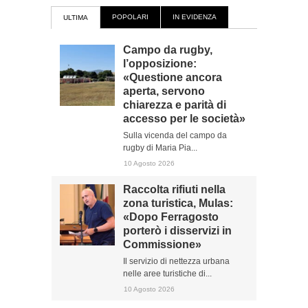
POPOLARI
IN EVIDENZA
ULTIMA
Campo da rugby,
l’opposizione:
«Questione ancora
aperta, servono
chiarezza e parità di
accesso per le società»
Sulla vicenda del campo da
rugby di Maria Pia...
10 Agosto 2026
Raccolta rifiuti nella
zona turistica, Mulas:
«Dopo Ferragosto
porterò i disservizi in
Commissione»
Il servizio di nettezza urbana
nelle aree turistiche di...
10 Agosto 2026