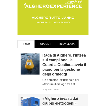
POPOLARI
IN EVIDENZA
ULTIMA
Rada di Alghero, l’intesa
sui campi boe: la
Guardia Costiera avvia il
piano per la gestione
degli ormeggi
Un percorso istituzionale per
«favorire il dialogo tra tutti...
5 Agosto 2026
«Alghero invasa dai
gruppi elettrogeni»: