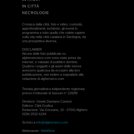
IN CITTÀ
NECROLOGIE
Cronaca dalla città, foto e video, curiosità,
approfondimenti, inchieste, gli eventi in
programma e tutto quello che volete sapere
sulla vita nella città catalana in Sardegna, da
una prospettiva diversa.
DISCLAIMER
Alcune delle foto pubblicate su
algheroecoeco.com sono state prese da
Internet, e valutate di pubblico dominio.
Qualora i soggetti o gli autori delle stesse
avessero qualcosa da eccepire alla loro
pubblicazione, non esitino a segnalarlo alla
redazione di algheroeco.com
Testata giornalistica indipendente registrata
presso il tribunale di Sassari n° 228/89
Direttore: Gioele Damiano Cantoni
Editrice: Città Grafica
Redazione: Via Goceano, 10 - 07041 Alghero
ISSN 2532-618X
Scrivici a
info@algheroeco.com
Webmaster:
WebRiver