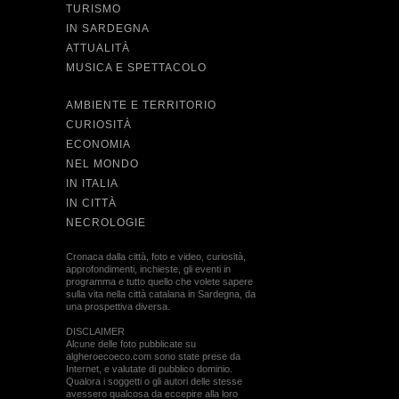
TURISMO
IN SARDEGNA
ATTUALITÀ
MUSICA E SPETTACOLO
AMBIENTE E TERRITORIO
CURIOSITÀ
ECONOMIA
NEL MONDO
IN ITALIA
IN CITTÀ
NECROLOGIE
Cronaca dalla città, foto e video, curiosità,
approfondimenti, inchieste, gli eventi in
programma e tutto quello che volete sapere
sulla vita nella città catalana in Sardegna, da
una prospettiva diversa.
DISCLAIMER
Alcune delle foto pubblicate su
algheroecoeco.com sono state prese da
Internet, e valutate di pubblico dominio.
Qualora i soggetti o gli autori delle stesse
avessero qualcosa da eccepire alla loro