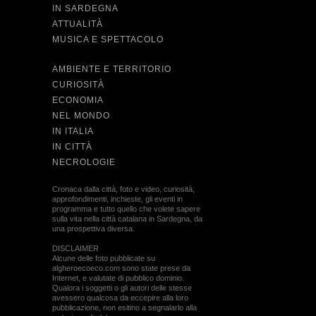
IN SARDEGNA
ATTUALITÀ
MUSICA E SPETTACOLO
AMBIENTE E TERRITORIO
CURIOSITÀ
ECONOMIA
NEL MONDO
IN ITALIA
IN CITTÀ
NECROLOGIE
Cronaca dalla città, foto e video, curiosità,
approfondimenti, inchieste, gli eventi in
programma e tutto quello che volete sapere
sulla vita nella città catalana in Sardegna, da
una prospettiva diversa.
DISCLAIMER
Alcune delle foto pubblicate su
algheroecoeco.com sono state prese da
Internet, e valutate di pubblico dominio.
Qualora i soggetti o gli autori delle stesse
avessero qualcosa da eccepire alla loro
pubblicazione, non esitino a segnalarlo alla