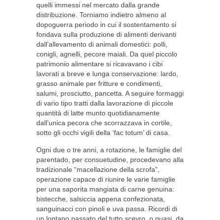
quelli immessi nel mercato dalla grande
distribuzione. Torniamo indietro almeno al
dopoguerra periodo in cui il sostentamento si
fondava sulla produzione di alimenti derivanti
dall’allevamento di animali domestici: polli,
conigli, agnelli, pecore maiali. Da quel piccolo
patrimonio alimentare si ricavavano i cibi
lavorati a breve e lunga conservazione: lardo,
grasso animale per fritture e condimenti,
salumi, prosciutto, pancetta. A seguire formaggi
di vario tipo tratti dalla lavorazione di piccole
quantità di latte munto quotidianamente
dall’unica pecora che scorrazzava in cortile,
sotto gli occhi vigili della ‘fac totum’ di casa.
Ogni due o tre anni, a rotazione, le famiglie del
parentado, per consuetudine, procedevano alla
tradizionale “macellazione della scrofa”,
operazione capace di riunire le varie famiglie
per una saporita mangiata di carne genuina:
bistecche, salsiccia appena confezionata,
sanguinacci con pinoli e uva passa. Ricordi di
un lontano passato del tutto scevro, o quasi, da