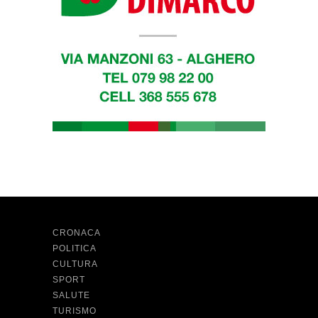
CRONACA
POLITICA
CULTURA
SPORT
SALUTE
TURISMO