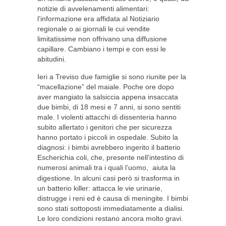
notizie di avvelenamenti alimentari:
l’informazione era affidata al Notiziario
regionale o ai giornali le cui vendite
limitatissime non offrivano una diffusione
capillare. Cambiano i tempi e con essi le
abitudini.
Ieri a Treviso due famiglie si sono riunite per la
“macellazione” del maiale. Poche ore dopo
aver mangiato la salsiccia appena insaccata
due bimbi, di 18 mesi e 7 anni, si sono sentiti
male. I violenti attacchi di dissenteria hanno
subito allertato i genitori che per sicurezza
hanno portato i piccoli in ospedale. Subito la
diagnosi: i bimbi avrebbero ingerito il batterio
Escherichia coli, che, presente nell’intestino di
numerosi animali tra i quali l’uomo,
aiuta la
digestione. In alcuni casi però si trasforma in
un batterio killer: attacca le vie urinarie,
distrugge i reni ed è causa di meningite. I bimbi
sono stati sottoposti immediatamente a dialisi.
Le loro condizioni restano ancora molto gravi.