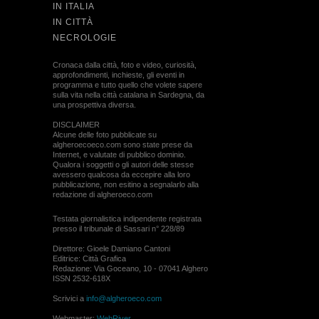
IN ITALIA
IN CITTÀ
NECROLOGIE
Cronaca dalla città, foto e video, curiosità,
approfondimenti, inchieste, gli eventi in
programma e tutto quello che volete sapere
sulla vita nella città catalana in Sardegna, da
una prospettiva diversa.
DISCLAIMER
Alcune delle foto pubblicate su
algheroecoeco.com sono state prese da
Internet, e valutate di pubblico dominio.
Qualora i soggetti o gli autori delle stesse
avessero qualcosa da eccepire alla loro
pubblicazione, non esitino a segnalarlo alla
redazione di algheroeco.com
Testata giornalistica indipendente registrata
presso il tribunale di Sassari n° 228/89
Direttore: Gioele Damiano Cantoni
Editrice: Città Grafica
Redazione: Via Goceano, 10 - 07041 Alghero
ISSN 2532-618X
Scrivici a
info@algheroeco.com
Webmaster:
WebRiver