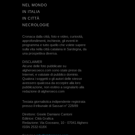
NEL MONDO
IN ITALIA
IN CITTÀ
NECROLOGIE
Cronaca dalla città, foto e video, curiosità,
approfondimenti, inchieste, gli eventi in
programma e tutto quello che volete sapere
sulla vita nella città catalana in Sardegna, da
una prospettiva diversa.
DISCLAIMER
Alcune delle foto pubblicate su
algheroecoeco.com sono state prese da
Internet, e valutate di pubblico dominio.
Qualora i soggetti o gli autori delle stesse
avessero qualcosa da eccepire alla loro
pubblicazione, non esitino a segnalarlo alla
redazione di algheroeco.com
Testata giornalistica indipendente registrata
presso il tribunale di Sassari n° 228/89
Direttore: Gioele Damiano Cantoni
Editrice: Città Grafica
Redazione: Via Goceano, 10 - 07041 Alghero
ISSN 2532-618X