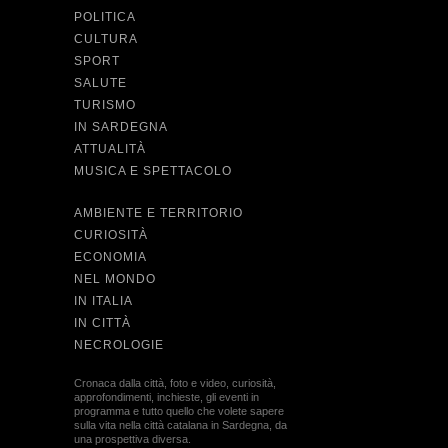
POLITICA
CULTURA
SPORT
SALUTE
TURISMO
IN SARDEGNA
ATTUALITÀ
MUSICA E SPETTACOLO
AMBIENTE E TERRITORIO
CURIOSITÀ
ECONOMIA
NEL MONDO
IN ITALIA
IN CITTÀ
NECROLOGIE
Cronaca dalla città, foto e video, curiosità,
approfondimenti, inchieste, gli eventi in
programma e tutto quello che volete sapere
sulla vita nella città catalana in Sardegna, da
una prospettiva diversa.