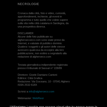
NECROLOGIE
Cronaca dalla città, foto e video, curiosità,
approfondimenti, inchieste, gli eventi in
programma e tutto quello che volete sapere
sulla vita nella città catalana in Sardegna, da
una prospettiva diversa.
DISCLAIMER
Alcune delle foto pubblicate su
algheroecoeco.com sono state prese da
Internet, e valutate di pubblico dominio.
Qualora i soggetti o gli autori delle stesse
avessero qualcosa da eccepire alla loro
pubblicazione, non esitino a segnalarlo alla
redazione di algheroeco.com
Testata giornalistica indipendente registrata
presso il tribunale di Sassari n° 228/89
Direttore: Gioele Damiano Cantoni
Editrice: Città Grafica
Redazione: Via Goceano, 10 - 07041 Alghero
ISSN 2532-618X
Scrivici a
info@algheroeco.com
Webmaster:
WebRiver
© ALGHERO ECO Riproduzione solo con il
Utilizziamo i cookie per essere sicuri che tu possa avere la