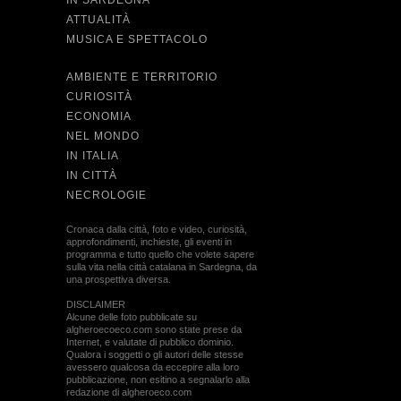
IN SARDEGNA
ATTUALITÀ
MUSICA E SPETTACOLO
AMBIENTE E TERRITORIO
CURIOSITÀ
ECONOMIA
NEL MONDO
IN ITALIA
IN CITTÀ
NECROLOGIE
Cronaca dalla città, foto e video, curiosità,
approfondimenti, inchieste, gli eventi in
programma e tutto quello che volete sapere
sulla vita nella città catalana in Sardegna, da
una prospettiva diversa.
DISCLAIMER
Alcune delle foto pubblicate su
algheroecoeco.com sono state prese da
Internet, e valutate di pubblico dominio.
Qualora i soggetti o gli autori delle stesse
avessero qualcosa da eccepire alla loro
pubblicazione, non esitino a segnalarlo alla
redazione di algheroeco.com