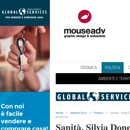
CRONACA
POLITICA
AMBIENTE E TERRI
Home
>
Alghero Eco
>
Politica
>
Sanità, Silvia 
persona»
Sanità, Silvia Done