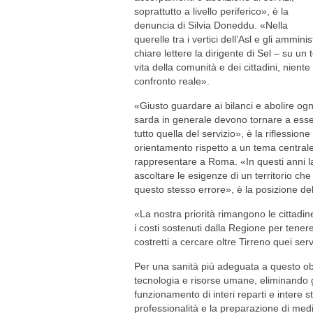
soprattutto a livello periferico», è la
denuncia di Silvia Doneddu. «Nella
querelle tra i vertici dell’Asl e gli ammini
chiare lettere la dirigente di Sel – su u
vita della comunità e dei cittadini, nien
confronto reale».
«Giusto guardare ai bilanci e abolire ogn
sarda in generale devono tornare a esse
tutto quella del servizio», è la riflessio
orientamento rispetto a un tema centrale 
rappresentare a Roma. «In questi anni la
ascoltare le esigenze di un territorio che
questo stesso errore», è la posizione del
«La nostra priorità rimangono le cittadi
i costi sostenuti dalla Regione per tener
costretti a cercare oltre Tirreno quei s
Per una sanità più adeguata a questo obi
tecnologia e risorse umane, eliminando gli 
funzionamento di interi reparti e intere s
professionalità e la preparazione di medi