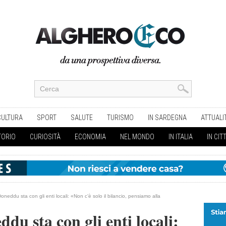
CULTURA
SPORT
SALUTE
TURISMO
IN SARDEGNA
ATTUALI
TORIO
CURIOSITÀ
ECONOMIA
NEL MONDO
IN ITALIA
IN CIT
Doneddu sta con gli enti locali: «Non c’è solo il bilancio, pensiamo alla
ddu sta con gli enti locali: