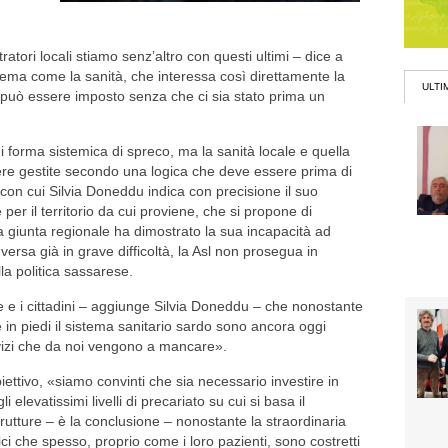
stratori locali stiamo senz’altro con questi ultimi – dice a
n tema come la sanità, che interessa così direttamente la
ULTI
te può essere imposto senza che ci sia stato prima un
i forma sistemica di spreco, ma la sanità locale e quella
re gestite secondo una logica che deve essere prima di
ne con cui Silvia Doneddu indica con precisione il suo
per il territorio da cui proviene, che si propone di
 giunta regionale ha dimostrato la sua incapacità ad
 versa già in grave difficoltà, la Asl non prosegua in
la politica sassarese.
ne e i cittadini – aggiunge Silvia Doneddu – che nonostante
e in piedi il sistema sanitario sardo sono ancora oggi
ervizi che da noi vengono a mancare».
ettivo, «siamo convinti che sia necessario investire in
elevatissimi livelli di precariato su cui si basa il
trutture – è la conclusione – nonostante la straordinaria
ci che spesso, proprio come i loro pazienti, sono costretti