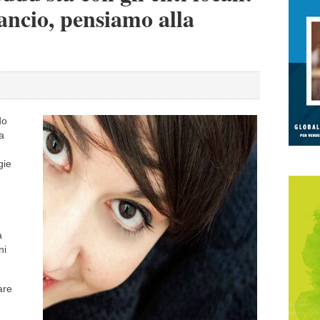
lancio, pensiamo alla
do
la
gie
a
ni
are