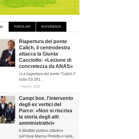
POPOLARI
IN EVIDENZA
MA
Riapertura del ponte
Calich, il centrodestra
attacca la Giunta
Cacciotto: «Lezione di
concretezza da ANAS»
«La riapertura del ponte “Calich I”
sulla SS 291...
7 Agosto 2026
Campi boe, l’intervento
degli ex vertici del
Parco: «Non si riscriva
la storia degli atti
amministrativi»
Il dibattito politico cittadino
sull’Area Marina Protetta e sulla...