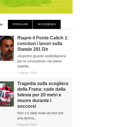
POPOLARI
IN EVIDENZA
MA
Riapre il Ponte Calich 1:
conclusi i lavori sulla
Statale 291 Dir
«Esprimo grande soddisfazione
per la conclusione, nel pieno
rispetto...
6 Agosto 2026
Tragedia sulla scogliera
della Frana: cade dalla
falesia per 20 metri e
muore durante i
soccorsi
Non c’è stato nulla da fare per
una donna...
6 Agosto 2026