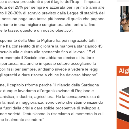
senza precedenti è poi il taglio dell’Irap – l’imposta
attuta del 25% per sempre è azzerata per i primi 5 anni alle
 il 20-30% di sgravio previsto dalla Legge di stabilità del
ia, nessuno paga una tassa più bassa di quella che pagano
speriamo in una migliore congiuntura che, entro la fine
e le tasse, questo è un nostro obiettivo”.
nte della Giunta Pigliaru ha poi ringraziato tutti i
 che ha consentito di migliorare la manovra stanziando 45
a scuola alla cultura allo spettacolo fino al lavoro. “E ci
r esempio il Sociale che abbiamo deciso di trattare
 importanza, ma anche in questo settore accogliamo la
coli fissi per sempre, andiamo invece a vedere le leggi
e gli sprechi e dare risorse a chi ne ha davvero bisogno”.
l capitolo riforme perché “il rilancio della Sardegna
a: dunque lavoriamo all’organizzazione di Regione e
banistica, industria, agricoltura. Ho la consapevolezza di
 la nostra maggioranza: sono certo che stiamo iniziando
 fuori dalla crisi e dare solide prospettive di sviluppo a
rande serietà, l’entusiasmo lo riserviamo al momento in cui
one finalmente scendere”.