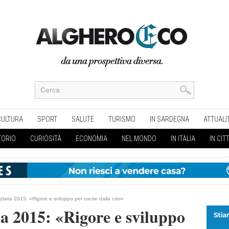
CULTURA
SPORT
SALUTE
TURISMO
IN SARDEGNA
ATTUALI
TORIO
CURIOSITÀ
ECONOMIA
NEL MONDO
IN ITALIA
IN CIT
iaria 2015: «Rigore e sviluppo per uscire dalla crisi»
ia 2015: «Rigore e sviluppo