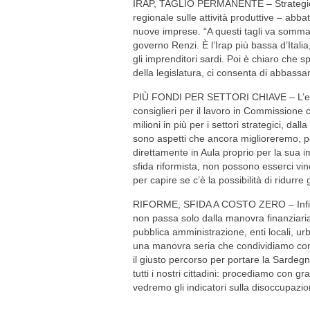
IRAP, TAGLIO PERMANENTE – Strategico e 
regionale sulle attività produttive – abb
nuove imprese. “A questi tagli va sommato
governo Renzi. È l’Irap più bassa d’Ital
gli imprenditori sardi. Poi è chiaro che 
della legislatura, ci consenta di abbassar
PIÙ FONDI PER SETTORI CHIAVE – L’espone
consiglieri per il lavoro in Commissione
milioni in più per i settori strategici, dall
sono aspetti che ancora miglioreremo, pe
direttamente in Aula proprio per la sua
sfida riformista, non possono esserci vin
per capire se c’è la possibilità di ridurr
RIFORME, SFIDA A COSTO ZERO – Infine, i
non passa solo dalla manovra finanziari
pubblica amministrazione, enti locali, ur
una manovra seria che condividiamo con
il giusto percorso per portare la Sardegna
tutti i nostri cittadini: procediamo con g
vedremo gli indicatori sulla disoccupazi