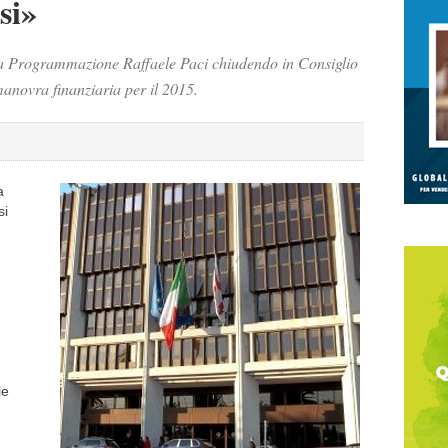
si»
ella Programmazione Raffaele Paci chiudendo in Consiglio
manovra finanziaria per il 2015.
a
si
le