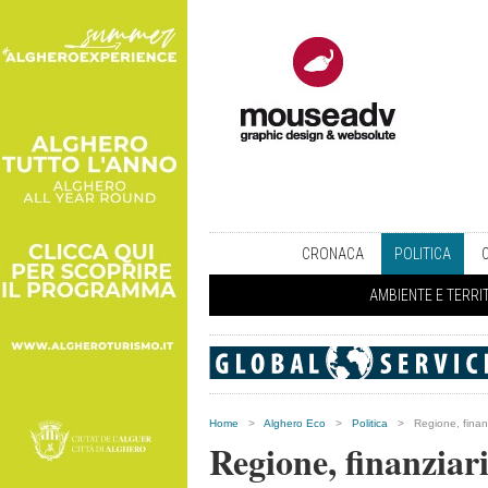
CRONACA
POLITICA
AMBIENTE E TERRI
Home
>
Alghero Eco
>
Politica
>
Regione, finanz
Regione, finanziar