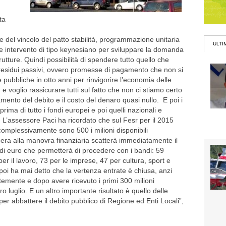
ta
e del vincolo del patto stabilità, programmazione unitaria
ULTI
orte intervento di tipo keynesiano per sviluppare la domanda
rutture. Quindi possibilità di spendere tutto quello che
residui passivi, ovvero promesse di pagamento che non si
pubbliche in otto anni per rinvigorire l’economia delle
 e voglio rassicurare tutti sul fatto che non ci stiamo certo
mento del debito e il costo del denaro quasi nullo. E poi i
prima di tutto i fondi europei e poi quelli nazionali e
”. L’assessore Paci ha ricordato che sul Fesr per il 2015
omplessivamente sono 500 i milioni disponibili
ibera alla manovra finanziaria scatterà immediatamente il
di euro che permetterà di procedere con i bandi: 59
 per il lavoro, 73 per le imprese, 47 per cultura, sport e
poi ha mai detto che la vertenza entrate è chiusa, anzi
emente e dopo avere ricevuto i primi 300 milioni
 luglio. E un altro importante risultato è quello delle
per abbattere il debito pubblico di Regione ed Enti Locali”,