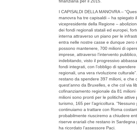
finanziaria per il 2015.
I CAPISALDI DELLA MANOVRA – “Ques
manovra ha tre capisaldi – ha spiegato il
vicepresidente della Regione – abolizion
dei fondi regionali statali ed europei, f
interna attraverso un piano per le infrast
entra nelle nostre casse e dunque zero 
possono mantenere, 700 milioni di opere 
imprese, attraverso l’intervento pubblico,
indebitando, visto il progressivo abbassa
fondi integrati, con l’obbligo di spendere 
regionali, una vera rivoluzione culturale
restano da spendere 397 milioni, e che c
quest’anno da Bruxelles, e che col via l
cofinanziamento regionale da 81 milioni 
milioni sono pronti per le politiche attive
turismo, 165 per l’agricoltura. “Nessuno 
continuiamo a trattare con Roma costant
probabilmente riusciremo a chiudere entro
riserve erariali che restano in Sardegna 
ha ricordato l’assessore Paci.