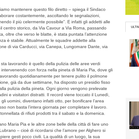
diamo mantenere questo filo diretto – spiega il Sindaco
aborare costantemente, ascoltando le segnalazioni,
ndo il più celermente possibile”. E infatti gli addetti alle
ULTI
o il centro storico, da Via Cavour a Via Roma, passando
ata, oltre che verso le blatte, è stata puntata l’attenzione
enza è stabile. Attualmente le squadre addette alla
zone di via Carducci, via Canepa, Lungomare Dante, via
 sta lavorando è quello della pulizia delle aree verdi
ta intervenendo con forza nella pineta di Maria Pia, dove gli
lavorando quotidianamente per tenere pulito il polmone
zione, già da due settimane, ha disposto un presidio fisso
alla pulizia della pineta. Ogni giorno vengono prelevate
adini e visitatori distratti. Il record viene toccato il Lunedì,
i uomini, diventano infatti otto, per bonificare l’area
sso non basta l’intera giornata per completare il lavoro.
nnellata di rifiuti prodotti tra il sabato e la domenica.
o Maria Pia e le altre zone belle della città di fare uno
Lubrano – cioè di ricordarsi che l’amore per Alghero si
re gesti poco civili. La qualità di un luogo, la sua