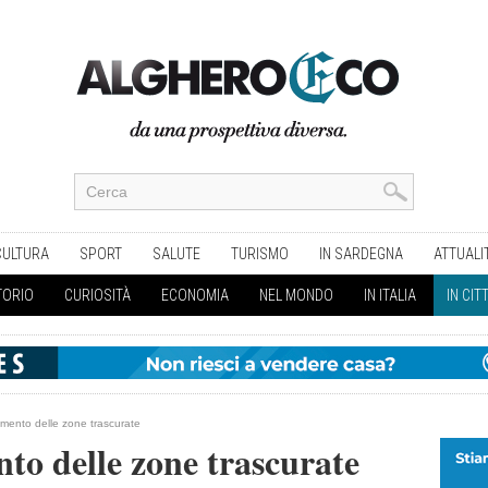
CULTURA
SPORT
SALUTE
TURISMO
IN SARDEGNA
ATTUALI
TORIO
CURIOSITÀ
ECONOMIA
NEL MONDO
IN ITALIA
IN CIT
amento delle zone trascurate
nto delle zone trascurate