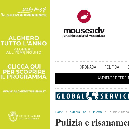
CRONACA
POLITICA
AMBIENTE E TERRI
Home
>
Alghero Eco
>
In città
>
Pulizia e risan
Pulizia e risaname