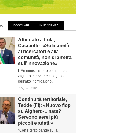
POPOLARI
IN EVIDENZA
MA
Attentato a Lula,
Cacciotto: «Solidarietà
ai ricercatori e alla
comunità, non si arretra
sull’innovazione»
L’Amministrazione comunale di
Alghero interviene a seguito
dell’atto intimidatorio...
7 Agosto 2026
Continuità territoriale,
Tedde (FI): «Nuovo flop
su Alghero-Linate?
Servono aerei più
piccoli e adatti»
“Con il terzo bando sulla