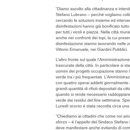
“Diamo ascolto alla cittadinanza e inten
Stefano Lubrano – perché vogliamo coll
cercando le soluzioni insieme ed intervene
disinfestazioni hanno già bonificato tutt
per tutti i vicoli e piazze. Nella città mur
anche nei confronti dei topi, la cui pres
disinfestazione stanno lavorando nelle 
Vittorio Emanuele, nei Giardini Pubblici.
L’altro fronte sul quale l’Amministrazione
trascurate della città. In particolare si s
uomini dei progetti occupazione stanno 
verde tra i più frequentati. L’Amministra
con quattro operai addetti giornalmente 
grandi quantità di rifiuti depositati da citt
quando si rende necessario raddoppiare gl
verde dai residui del fine settimana. Spe
Lunedì scorso è stata raccolta circa una to
“Chiediamo ai cittadini che come noi aman
sforzo – è l’appello del Sindaco Stefano 
deve manifestare anche evitando di compie