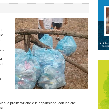
ui
le
ta
e
ncia
el
 al
n
do la proliferazione è in espansione, con logiche
ni.