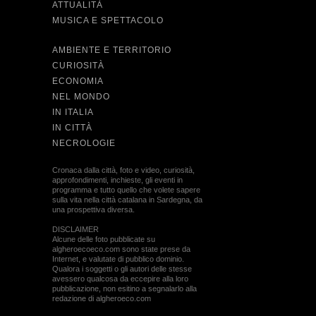
ATTUALITÀ
MUSICA E SPETTACOLO
AMBIENTE E TERRITORIO
CURIOSITÀ
ECONOMIA
NEL MONDO
IN ITALIA
IN CITTÀ
NECROLOGIE
Cronaca dalla città, foto e video, curiosità,
approfondimenti, inchieste, gli eventi in
programma e tutto quello che volete sapere
sulla vita nella città catalana in Sardegna, da
una prospettiva diversa.
DISCLAIMER
Alcune delle foto pubblicate su
algheroecoeco.com sono state prese da
Internet, e valutate di pubblico dominio.
Qualora i soggetti o gli autori delle stesse
avessero qualcosa da eccepire alla loro
pubblicazione, non esitino a segnalarlo alla
redazione di algheroeco.com