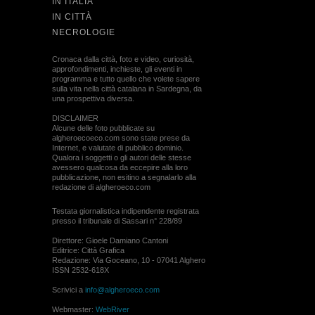
IN ITALIA
IN CITTÀ
NECROLOGIE
Cronaca dalla città, foto e video, curiosità,
approfondimenti, inchieste, gli eventi in
programma e tutto quello che volete sapere
sulla vita nella città catalana in Sardegna, da
una prospettiva diversa.
DISCLAIMER
Alcune delle foto pubblicate su
algheroecoeco.com sono state prese da
Internet, e valutate di pubblico dominio.
Qualora i soggetti o gli autori delle stesse
avessero qualcosa da eccepire alla loro
pubblicazione, non esitino a segnalarlo alla
redazione di algheroeco.com
Testata giornalistica indipendente registrata
presso il tribunale di Sassari n° 228/89
Direttore: Gioele Damiano Cantoni
Editrice: Città Grafica
Redazione: Via Goceano, 10 - 07041 Alghero
ISSN 2532-618X
Scrivici a
info@algheroeco.com
Webmaster:
WebRiver