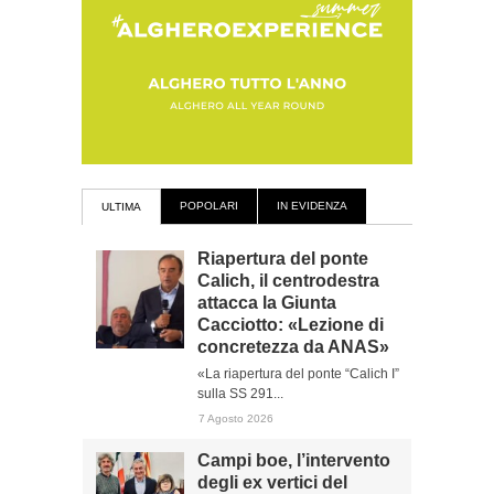
POPOLARI
IN EVIDENZA
ULTIMA
Riapertura del ponte
Calich, il centrodestra
attacca la Giunta
Cacciotto: «Lezione di
concretezza da ANAS»
«La riapertura del ponte “Calich I”
sulla SS 291...
7 Agosto 2026
Campi boe, l’intervento
degli ex vertici del