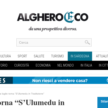
CULTURA
SPORT
SALUTE
TURISMO
IN SARDEGNA
ATTUALI
TORIO
CURIOSITÀ
ECONOMIA
NEL MONDO
IN ITALIA
IN CIT
 luglio torna “S’Ulumedu in Traditzione”
torna “S’Ulumedu in