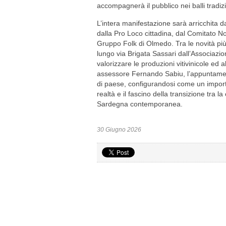
accompagnerà il pubblico nei balli tradizi
L’intera manifestazione sarà arricchita d
dalla Pro Loco cittadina, dal Comitato No
Gruppo Folk di Olmedo. Tra le novità più a
lungo via Brigata Sassari dall’Associaz
valorizzare le produzioni vitivinicole ed 
assessore Fernando Sabiu, l’appuntamen
di paese, configurandosi come un importa
realtà e il fascino della transizione tra 
Sardegna contemporanea.
30 Giugno 2026