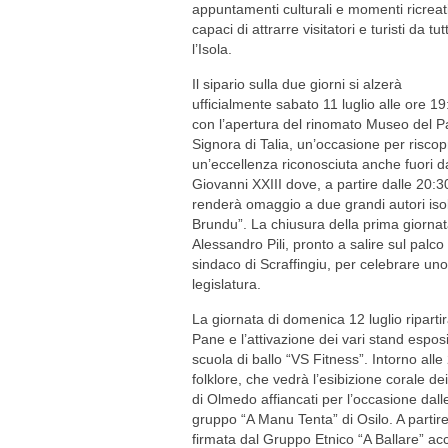
appuntamenti culturali e momenti ricreati
capaci di attrarre visitatori e turisti da tut
l’Isola.
Il sipario sulla due giorni si alzerà
ufficialmente sabato 11 luglio alle ore 19
con l’apertura del rinomato Museo del Pa
Signora di Talia, un’occasione per riscop
un’eccellenza riconosciuta anche fuori da
Giovanni XXIII dove, a partire dalle 20:
renderà omaggio a due grandi autori isola
Brundu”. La chiusura della prima giornata 
Alessandro Pili, pronto a salire sul palc
sindaco di Scraffingiu, per celebrare uno
legislatura.
La giornata di domenica 12 luglio riparti
Pane e l’attivazione dei vari stand esposi
scuola di ballo “VS Fitness”. Intorno alle
folklore, che vedrà l’esibizione corale d
di Olmedo affiancati per l’occasione dall
gruppo “A Manu Tenta” di Osilo. A partir
firmata dal Gruppo Etnico “A Ballare” 