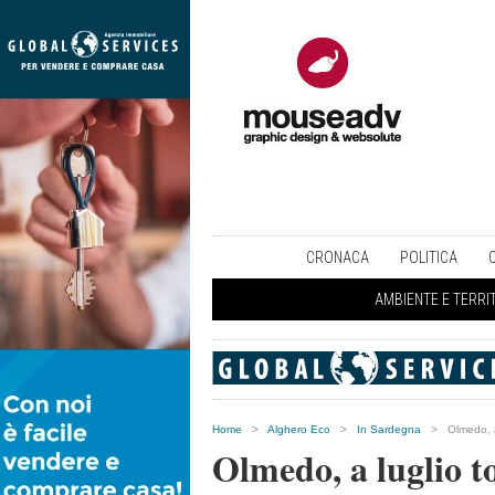
CRONACA
POLITICA
AMBIENTE E TERRI
Home
>
Alghero Eco
>
In Sardegna
>
Olmedo, a
Olmedo, a luglio 