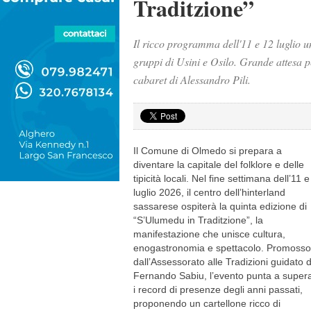
Traditzione”
Il ricco programma dell'11 e 12 luglio un
gruppi di Usini e Osilo. Grande attesa pe
cabaret di Alessandro Pili.
Il Comune di Olmedo si prepara a
diventare la capitale del folklore e delle
tipicità locali. Nel fine settimana dell’11 
luglio 2026, il centro dell’hinterland
sassarese ospiterà la quinta edizione di
“S’Ulumedu in Traditzione”, la
manifestazione che unisce cultura,
enogastronomia e spettacolo. Promosso
dall’Assessorato alle Tradizioni guidato 
Fernando Sabiu, l’evento punta a super
i record di presenze degli anni passati,
proponendo un cartellone ricco di