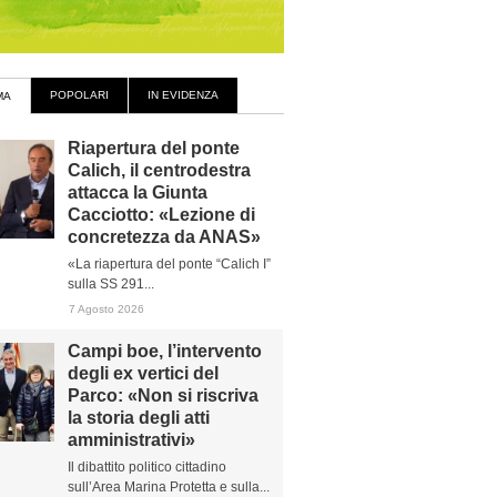
POPOLARI
IN EVIDENZA
MA
Riapertura del ponte
Calich, il centrodestra
attacca la Giunta
Cacciotto: «Lezione di
concretezza da ANAS»
«La riapertura del ponte “Calich I”
sulla SS 291...
7 Agosto 2026
Campi boe, l’intervento
degli ex vertici del
Parco: «Non si riscriva
la storia degli atti
amministrativi»
Il dibattito politico cittadino
sull’Area Marina Protetta e sulla...