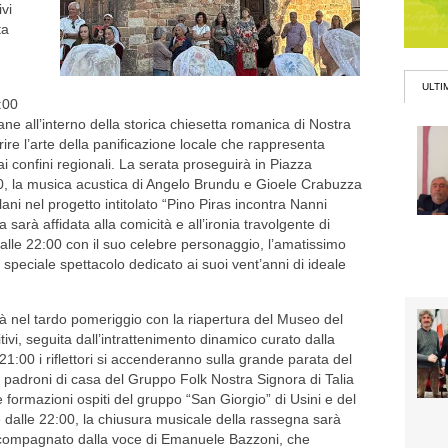
vi
ta
ULTI
:00
ne all’interno della storica chiesetta romanica di Nostra
rire l’arte della panificazione locale che rappresenta
i confini regionali. La serata proseguirà in Piazza
30, la musica acustica di Angelo Brundu e Gioele Crabuzza
ni nel progetto intitolato “Pino Piras incontra Nanni
sarà affidata alla comicità e all’ironia travolgente di
o alle 22:00 con il suo celebre personaggio, l’amatissimo
 speciale spettacolo dedicato ai suoi vent’anni di ideale
rà nel tardo pomeriggio con la riapertura del Museo del
tivi, seguita dall’intrattenimento dinamico curato dalla
 21:00 i riflettori si accenderanno sulla grande parata del
ei padroni di casa del Gruppo Folk Nostra Signora di Talia
e formazioni ospiti del gruppo “San Giorgio” di Usini e del
e dalle 22:00, la chiusura musicale della rassegna sarà
accompagnato dalla voce di Emanuele Bazzoni, che