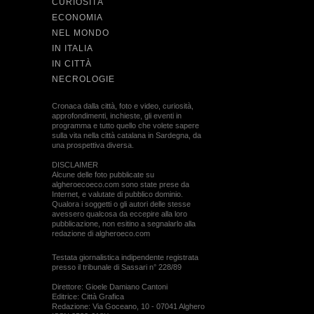
CURIOSITÀ
ECONOMIA
NEL MONDO
IN ITALIA
IN CITTÀ
NECROLOGIE
Cronaca dalla città, foto e video, curiosità,
approfondimenti, inchieste, gli eventi in
programma e tutto quello che volete sapere
sulla vita nella città catalana in Sardegna, da
una prospettiva diversa.
DISCLAIMER
Alcune delle foto pubblicate su
algheroecoeco.com sono state prese da
Internet, e valutate di pubblico dominio.
Qualora i soggetti o gli autori delle stesse
avessero qualcosa da eccepire alla loro
pubblicazione, non esitino a segnalarlo alla
redazione di algheroeco.com
Testata giornalistica indipendente registrata
presso il tribunale di Sassari n° 228/89
Direttore: Gioele Damiano Cantoni
Editrice: Città Grafica
Redazione: Via Goceano, 10 - 07041 Alghero