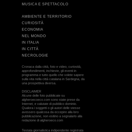
MUSICA E SPETTACOLO
AMBIENTE E TERRITORIO
CURIOSITÀ
ECONOMIA
NEL MONDO
IN ITALIA
IN CITTÀ
NECROLOGIE
Cronaca dalla città, foto e video, curiosità,
approfondimenti, inchieste, gli eventi in
programma e tutto quello che volete sapere
sulla vita nella città catalana in Sardegna, da
una prospettiva diversa.
DISCLAIMER
Alcune delle foto pubblicate su
algheroecoeco.com sono state prese da
Internet, e valutate di pubblico dominio.
Qualora i soggetti o gli autori delle stesse
avessero qualcosa da eccepire alla loro
pubblicazione, non esitino a segnalarlo alla
redazione di algheroeco.com
Testata giornalistica indipendente registrata