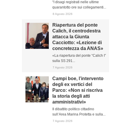
“I disagi registrati nelle ultime
quarantotto ore sui collegamenti...
8 Agosto 2026
Riapertura del ponte
Calich, il centrodestra
attacca la Giunta
Cacciotto: «Lezione di
concretezza da ANAS»
«La riapertura del ponte “Calich I”
sulla SS 291...
7 Agosto 2026
Campi boe, l’intervento
degli ex vertici del
Parco: «Non si riscriva
la storia degli atti
amministrativi»
Il dibattito politico cittadino
sull’Area Marina Protetta e sulla...
7 Agosto 2026