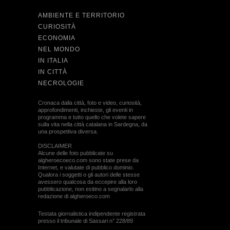
AMBIENTE E TERRITORIO
CURIOSITÀ
ECONOMIA
NEL MONDO
IN ITALIA
IN CITTÀ
NECROLOGIE
Cronaca dalla città, foto e video, curiosità,
approfondimenti, inchieste, gli eventi in
programma e tutto quello che volete sapere
sulla vita nella città catalana in Sardegna, da
una prospettiva diversa.
DISCLAIMER
Alcune delle foto pubblicate su
algheroecoeco.com sono state prese da
Internet, e valutate di pubblico dominio.
Qualora i soggetti o gli autori delle stesse
avessero qualcosa da eccepire alla loro
pubblicazione, non esitino a segnalarlo alla
redazione di algheroeco.com
Testata giornalistica indipendente registrata
presso il tribunale di Sassari n° 228/89