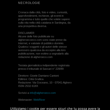
NECROLOGIE
Cronaca dalla città, foto e video, curiosità,
approfondimenti, inchieste, gli eventi in
programma e tutto quello che volete sapere
sulla vita nella città catalana in Sardegna, da
una prospettiva diversa.
DISCLAIMER
Alcune delle foto pubblicate su
algheroecoeco.com sono state prese da
Internet, e valutate di pubblico dominio.
Qualora i soggetti o gli autori delle stesse
avessero qualcosa da eccepire alla loro
pubblicazione, non esitino a segnalarlo alla
redazione di algheroeco.com
Testata giornalistica indipendente registrata
presso il tribunale di Sassari n° 228/89
Direttore: Gioele Damiano Cantoni
Editrice: Città Grafica
Redazione: Via Goceano, 10 - 07041 Alghero
ISSN 2532-618X
Scrivici a
info@algheroeco.com
Webmaster:
WebRiver
© ALGHERO ECO Riproduzione solo con il
Utilizziamo i cookie per essere sicuri che tu possa avere la