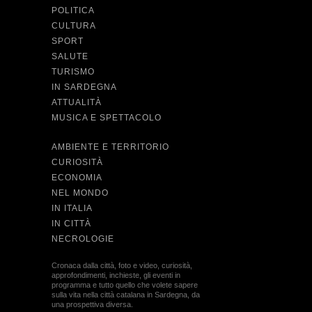
POLITICA
CULTURA
SPORT
SALUTE
TURISMO
IN SARDEGNA
ATTUALITÀ
MUSICA E SPETTACOLO
AMBIENTE E TERRITORIO
CURIOSITÀ
ECONOMIA
NEL MONDO
IN ITALIA
IN CITTÀ
NECROLOGIE
Cronaca dalla città, foto e video, curiosità,
approfondimenti, inchieste, gli eventi in
programma e tutto quello che volete sapere
sulla vita nella città catalana in Sardegna, da
una prospettiva diversa.