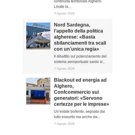
continuità territoriale Alghero-
Linate la...
7 Agosto 2026
Nord Sardegna,
l’appello della politica
algherese: «Basta
sbilanciamenti tra scali
con un’unica regia»
Il dibattito sul potenziamento del
sistema aeroportuale sardo si...
7 Agosto 2026
Blackout ed energia ad
Alghero,
Confcommercio sui
generatori: «Servono
certezze per le imprese»
Un’estate bollente, segnata dal
tutto esaurito ma anche da...
7 Agosto 2026