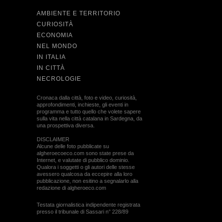
AMBIENTE E TERRITORIO
CURIOSITÀ
ECONOMIA
NEL MONDO
IN ITALIA
IN CITTÀ
NECROLOGIE
Cronaca dalla città, foto e video, curiosità,
approfondimenti, inchieste, gli eventi in
programma e tutto quello che volete sapere
sulla vita nella città catalana in Sardegna, da
una prospettiva diversa.
DISCLAIMER
Alcune delle foto pubblicate su
algheroecoeco.com sono state prese da
Internet, e valutate di pubblico dominio.
Qualora i soggetti o gli autori delle stesse
avessero qualcosa da eccepire alla loro
pubblicazione, non esitino a segnalarlo alla
redazione di algheroeco.com
Testata giornalistica indipendente registrata
presso il tribunale di Sassari n° 228/89