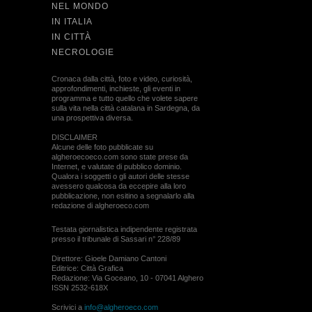
NEL MONDO
IN ITALIA
IN CITTÀ
NECROLOGIE
Cronaca dalla città, foto e video, curiosità,
approfondimenti, inchieste, gli eventi in
programma e tutto quello che volete sapere
sulla vita nella città catalana in Sardegna, da
una prospettiva diversa.
DISCLAIMER
Alcune delle foto pubblicate su
algheroecoeco.com sono state prese da
Internet, e valutate di pubblico dominio.
Qualora i soggetti o gli autori delle stesse
avessero qualcosa da eccepire alla loro
pubblicazione, non esitino a segnalarlo alla
redazione di algheroeco.com
Testata giornalistica indipendente registrata
presso il tribunale di Sassari n° 228/89
Direttore: Gioele Damiano Cantoni
Editrice: Città Grafica
Redazione: Via Goceano, 10 - 07041 Alghero
ISSN 2532-618X
Scrivici a
info@algheroeco.com