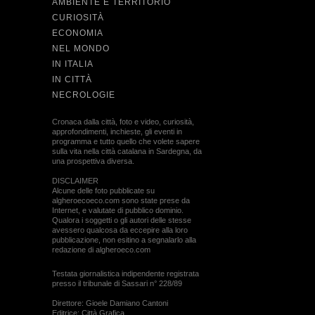
AMBIENTE E TERRITORIO
CURIOSITÀ
ECONOMIA
NEL MONDO
IN ITALIA
IN CITTÀ
NECROLOGIE
Cronaca dalla città, foto e video, curiosità,
approfondimenti, inchieste, gli eventi in
programma e tutto quello che volete sapere
sulla vita nella città catalana in Sardegna, da
una prospettiva diversa.
DISCLAIMER
Alcune delle foto pubblicate su
algheroecoeco.com sono state prese da
Internet, e valutate di pubblico dominio.
Qualora i soggetti o gli autori delle stesse
avessero qualcosa da eccepire alla loro
pubblicazione, non esitino a segnalarlo alla
redazione di algheroeco.com
Testata giornalistica indipendente registrata
presso il tribunale di Sassari n° 228/89
Direttore: Gioele Damiano Cantoni
Editrice: Città Grafica