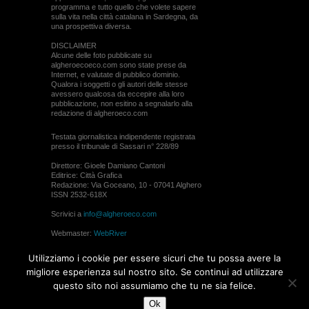
programma e tutto quello che volete sapere
sulla vita nella città catalana in Sardegna, da
una prospettiva diversa.
DISCLAIMER
Alcune delle foto pubblicate su
algheroecoeco.com sono state prese da
Internet, e valutate di pubblico dominio.
Qualora i soggetti o gli autori delle stesse
avessero qualcosa da eccepire alla loro
pubblicazione, non esitino a segnalarlo alla
redazione di algheroeco.com
Testata giornalistica indipendente registrata
presso il tribunale di Sassari n° 228/89
Direttore: Gioele Damiano Cantoni
Editrice: Città Grafica
Redazione: Via Goceano, 10 - 07041 Alghero
ISSN 2532-618X
Scrivici a
info@algheroeco.com
Webmaster:
WebRiver
© ALGHERO ECO Riproduzione solo con il
Utilizziamo i cookie per essere sicuri che tu possa avere la
permesso di algheroeco.com
migliore esperienza sul nostro sito. Se continui ad utilizzare
questo sito noi assumiamo che tu ne sia felice.
WEB DESIGN
Ok