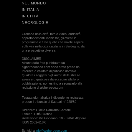
NEL MONDO
IN ITALIA
IN CITTÀ
NECROLOGIE
Cronaca dalla città, foto e video, curiosità,
approfondimenti, inchieste, gli eventi in
programma e tutto quello che volete sapere
sulla vita nella città catalana in Sardegna, da
una prospettiva diversa.
DISCLAIMER
Alcune delle foto pubblicate su
algheroecoeco.com sono state prese da
Internet, e valutate di pubblico dominio.
Qualora i soggetti o gli autori delle stesse
avessero qualcosa da eccepire alla loro
pubblicazione, non esitino a segnalarlo alla
redazione di algheroeco.com
Testata giornalistica indipendente registrata
presso il tribunale di Sassari n° 228/89
Direttore: Gioele Damiano Cantoni
Editrice: Città Grafica
Redazione: Via Goceano, 10 - 07041 Alghero
ISSN 2532-618X
Scrivici a
info@algheroeco.com