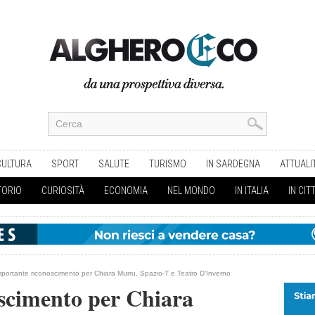
CULTURA
SPORT
SALUTE
TURISMO
IN SARDEGNA
ATTUALI
TORIO
CURIOSITÀ
ECONOMIA
NEL MONDO
IN ITALIA
IN CIT
mportante riconoscimento per Chiara Murru, Spazio-T e Teatro D’Inverno
scimento per Chiara