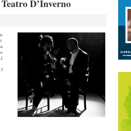
 Teatro D’Inverno
si
l
va
no
11
-T