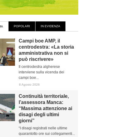
POPOLARI
IN EVIDENZA
MA
Campi boe AMP, il
centrodestra: «La storia
amministrativa non si
può riscrivere»
Il centrodestra algherese
interviene sulla vicenda dei
campi boe...
8 Agosto 2026
Continuità territoriale,
l’assessora Manca:
“Massima attenzione ai
disagi degli ultimi
giorni”
“I disagi registrati nelle ultime
quarantotto ore sui collegamenti...