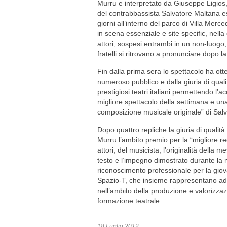
Murru e interpretato da Giuseppe Ligios,
del contrabbassista Salvatore Maltana ese
giorni all’interno del parco di Villa Mer
in scena essenziale e
site specific
, nella
attori, sospesi entrambi in un non-luogo,
fratelli si ritrovano a pronunciare dopo la
Fin dalla prima sera lo spettacolo ha ot
numeroso pubblico e dalla giuria di qualit
prestigiosi teatri italiani permettendo l’a
migliore spettacolo della settimana e una
composizione musicale originale” di Sal
Dopo quattro repliche la giuria di qualit
Murru l’ambito premio per la “migliore reg
attori, del musicista, l’originalità della m
testo e l’impegno dimostrato durante la 
riconoscimento professionale per la gio
Spazio-T, che insieme rappresentano ad 
nell’ambito della produzione e valorizza
formazione teatrale.
18 Luglio 2012