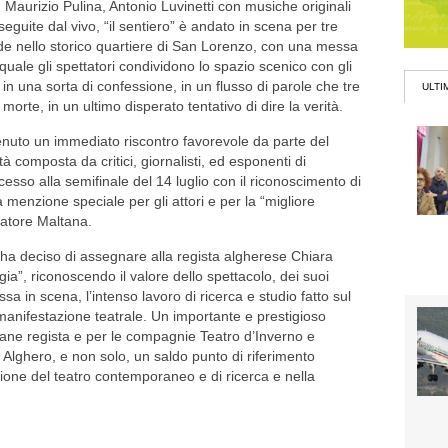
 Maurizio Pulina, Antonio Luvinetti con musiche originali
guite dal vivo, “il sentiero” è andato in scena per tre
cede nello storico quartiere di San Lorenzo, con una messa
 quale gli spettatori condividono lo spazio scenico con gli
 in una sorta di confessione, in un flusso di parole che tre
ULTI
 morte, in un ultimo disperato tentativo di dire la verità.
tenuto un immediato riscontro favorevole da parte del
à composta da critici, giornalisti, ed esponenti di
ccesso alla semifinale del 14 luglio con il riconoscimento di
 menzione speciale per gli attori e per la “migliore
vatore Maltana.
à ha deciso di assegnare alla regista algherese Chiara
ia”, riconoscendo il valore dello spettacolo, dei suoi
essa in scena, l’intenso lavoro di ricerca e studio fatto sul
manifestazione teatrale.
Un importante e prestigioso
vane regista e per le compagnie Teatro d’Inverno e
Alghero, e non solo, un saldo punto di riferimento
zione del teatro contemporaneo e di ricerca e nella