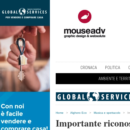
CRONACA
POLITICA
AMBIENTE E TERRI
Home
>
Alghero Eco
>
Musica e spettacolo
>
I
Importante ricono