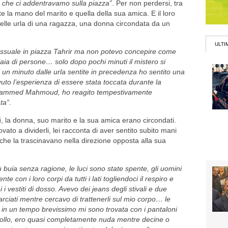
a che ci addentravamo sulla piazza”
. Per non perdersi, tra
rte la mano del marito e quella della sua amica. E il loro
delle urla di una ragazza, una donna circondata da un
ULTI
 sessuale in piazza Tahrir ma non potevo concepire come
aia di persone… solo dopo pochi minuti il mistero si
un minuto dalle urla sentite in precedenza ho sentito una
to l’esperienza di essere stata toccata durante la
ohammed Mahmoud, ho reagito tempestivamente
ta”.
i
, la donna, suo marito e la sua amica erano circondati.
ato a dividerli, lei racconta di aver sentito subito mani
 che la trascinavano nella direzione opposta alla sua
 buia senza ragione, le luci sono state spente, gli uomini
 con i loro corpi da tutti i lati togliendoci il respiro e
 vestiti di dosso. Avevo dei jeans degli stivali e due
arciati mentre cercavo di trattenerli sul mio corpo… le
, in un tempo brevissimo mi sono trovata con i pantaloni
al collo, ero quasi completamente nuda mentre decine o