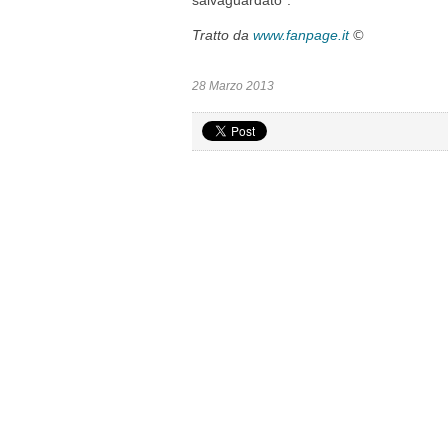
salvaguardato”.
Tratto da
www.fanpage.it
©
28 Marzo 2013