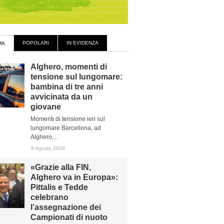
POPOLARI
IN EVIDENZA
MA
Alghero, momenti di
tensione sul lungomare:
bambina di tre anni
avvicinata da un
giovane
Momenti di tensione ieri sul
lungomare Barcellona, ad
Alghero,...
9 Agosto 2026
«Grazie alla FIN,
Alghero va in Europa»:
Pittalis e Tedde
celebrano
l’assegnazione dei
Campionati di nuoto