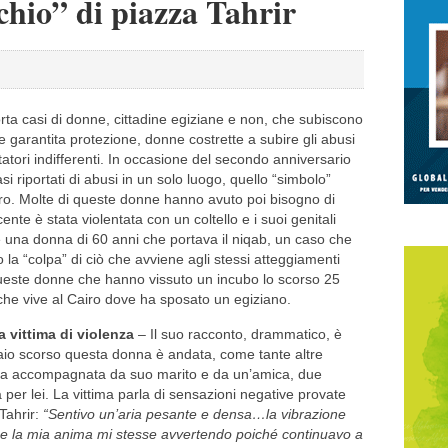
chio” di piazza Tahrir
orta casi di donne, cittadine egiziane e non, che subiscono
 garantita protezione, donne costrette a subire gli abusi
ettatori indifferenti. In occasione del secondo anniversario
asi riportati di abusi in un solo luogo, quello “simbolo”
airo. Molte di queste donne hanno avuto poi bisogno di
nte è stata violentata con un coltello e i suoi genitali
he una donna di 60 anni che portava il niqab, un caso che
a “colpa” di ciò che avviene agli stessi atteggiamenti
a queste donne che hanno vissuto un incubo lo scorso 25
che vive al Cairo dove ha sposato un egiziano.
 vittima di violenza
– Il suo racconto, drammatico, è
naio scorso questa donna è andata, come tante altre
 Era accompagnata da suo marito e da un’amica, due
per lei. La vittima parla di sensazioni negative provate
Tahrir:
“Sentivo un’aria pesante e densa…la vibrazione
e la mia anima mi stesse avvertendo poiché continuavo a