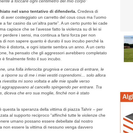
mente a toccare ogni centimetro del mio corpo”
hiato nel vano tentativo di difenderla.
Credeva di
 di aver costeggiato un carretto del cous cous ma l’uomo
e a far casino da un’altra parte”. A un certo punto lei cade
ma capisce che se l’avesse fatto la violenza su di lei si
r perdere i sensi, ma continua a farsi forza per non
ga di non sapere quanto è durato il suo incubo perché la
hio è distorta, e ogni istante sembra un anno. A un certo
rtone, ha pensato che gli aggressori avrebbero completato
e è finalmente finito il suo incubo.
one, una folla inferocita grugniva e cercava di entrare, le
 a riporre su di me i miei vestiti coprendomi… solo allora
 rivestita mi sono voltata e alle mie spalle verso
 si aggrappavano al cancello spingendo per entrare. Tra
re, diceva che ero sua moglie, finché non è stato
 questa la speranza della vittima di piazza Tahrir – per
zzata al supporto reciproco “affinché tutte le violenze che
 genere umano possano essere debellate dal nostro
o a non essere la vittima di nessuno venga davvero