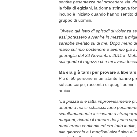
sentire pesantezza nel procedere via vi
la folla di egiziani, la donna stringeva fo
incubo è iniziato quando hanno sentito 
gruppo di uomini.
“Avevo già letto di episodi di violenza
essi potessero avvenire in mezzo a migli
sarebbe svelato su di me. Dopo meno di 
mano sul mio posteriore e avendo già avu
guerriglia del 23 Novembre 2011 in M
spingendo il ragazzo che mi aveva tocca
Ma era già tardi per provare a liberars
Più di 50 persone in un istante hanno prov
sul suo corpo, racconta di quegli uomini
amica.
“La piazza si è fatta improvvisamente più
attorno a noi ci schiacciavano pesantemente
simultaneamente iniziavano a strapparmi i
maglioni, ricordo il rumore dei jeans squ
mani erano centinaia ed era tutto inutile
alle ginocchia e i maglioni alzati sino 