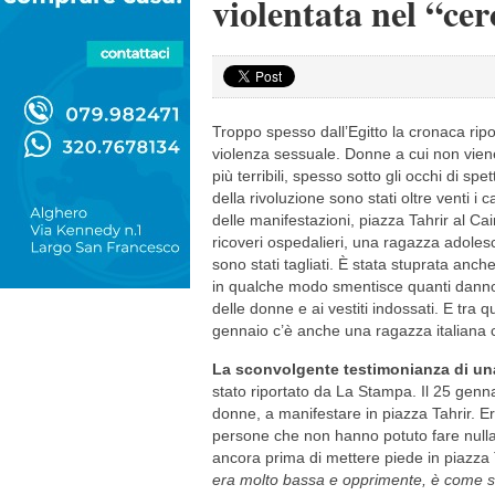
violentata nel “cer
Troppo spesso dall’Egitto la cronaca rip
violenza sessuale. Donne a cui non viene
più terribili, spesso sotto gli occhi di sp
della rivoluzione sono stati oltre venti i c
delle manifestazioni, piazza Tahrir al C
ricoveri ospedalieri, una ragazza adolesce
sono stati tagliati. È stata stuprata anc
in qualche modo smentisce quanti danno l
delle donne e ai vestiti indossati. E tr
gennaio c’è anche una ragazza italiana 
La sconvolgente testimonianza di una
stato riportato da La Stampa. Il 25 gen
donne, a manifestare in piazza Tahrir.
persone che non hanno potuto fare nulla 
ancora prima di mettere piede in piazza 
era molto bassa e opprimente, è come s