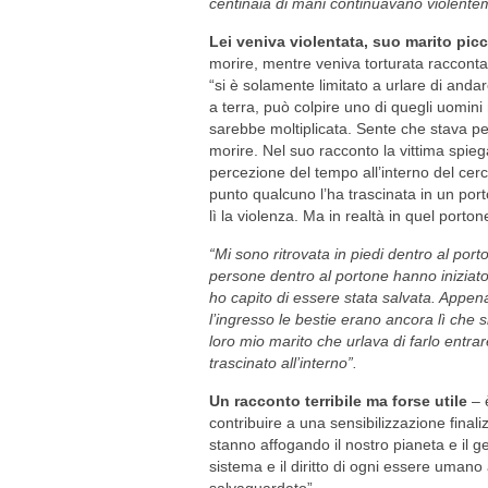
centinaia di mani continuavano violente
Lei veniva violentata, suo marito picc
morire, mentre veniva torturata racconta
“si è solamente limitato a urlare di andar
a terra, può colpire uno di quegli uomini 
sarebbe moltiplicata. Sente che stava pe
morire. Nel suo racconto la vittima spie
percezione del tempo all’interno del cerc
punto qualcuno l’ha trascinata in un po
lì la violenza. Ma in realtà in quel porton
“Mi sono ritrovata in piedi dentro al port
persone dentro al portone hanno iniziato
ho capito di essere stata salvata. Appena
l’ingresso le bestie erano ancora lì che
loro mio marito che urlava di farlo entra
trascinato all’interno”.
Un racconto terribile ma forse utile
– è
contribuire a una sensibilizzazione finali
stanno affogando il nostro pianeta e il
sistema e il diritto di ogni essere uman