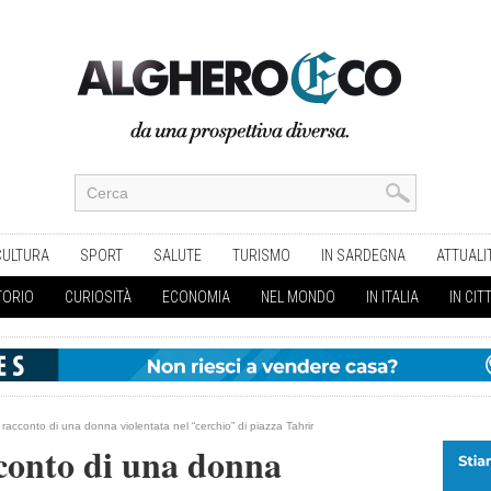
CULTURA
SPORT
SALUTE
TURISMO
IN SARDEGNA
ATTUALI
TORIO
CURIOSITÀ
ECONOMIA
NEL MONDO
IN ITALIA
IN CIT
 racconto di una donna violentata nel “cerchio” di piazza Tahrir
conto di una donna