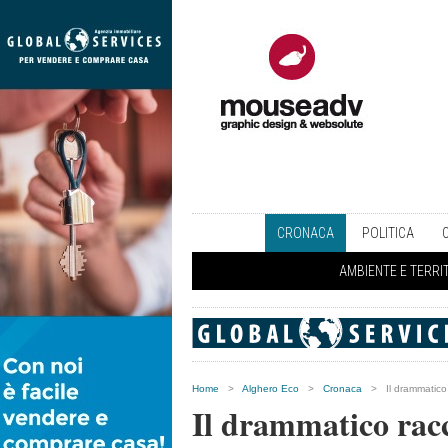
CRONACA
POLITICA
AMBIENTE E TERRI
Home
>
Alghero Eco
>
Cronaca
>
Il drammatico
Il drammatico rac