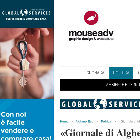
CRONACA
POLITICA
AMBIENTE E TERRI
Home
>
Alghero Eco
>
Politica
>
«Giornale di A
«Giornale di Alghe