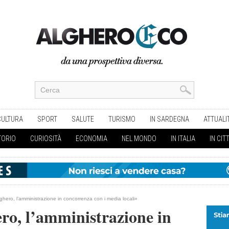
CULTURA
SPORT
SALUTE
TURISMO
IN SARDEGNA
ATTUALI
TORIO
CURIOSITÀ
ECONOMIA
NEL MONDO
IN ITALIA
IN CIT
lghero, l’amministrazione in concorrenza con i media locali»
ro, l’amministrazione in