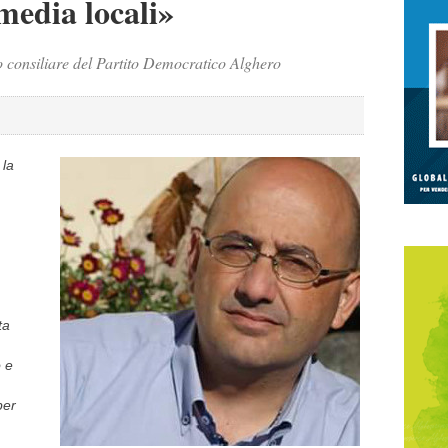
media locali»
 consiliare del Partito Democratico Alghero
 la
ta
o e
per