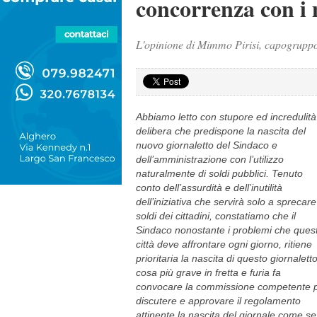
concorrenza con i 
L'opinione di Mimmo Pirisi, capogruppo
Abbiamo letto con stupore ed incredulità
delibera che predispone la nascita del
nuovo giornaletto del Sindaco e
dell’amministrazione con l’utilizzo
naturalmente di soldi pubblici. Tenuto
conto dell’assurdità e dell’inutilità
dell’iniziativa che servirà solo a sprecare
soldi dei cittadini, constatiamo che il
Sindaco nonostante i problemi che ques
città deve affrontare ogni giorno, ritiene
prioritaria la nascita di questo giornalett
cosa più grave in fretta e furia fa
convocare la commissione competente 
discutere e approvare il regolamento
attinente la nascita del giornale come se