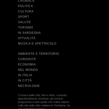
CRONACA
POLITICA
CULTURA
SPORT
SALUTE
TURISMO
IN SARDEGNA
ATTUALITÀ
MUSICA E SPETTACOLO
AMBIENTE E TERRITORIO
CURIOSITÀ
ECONOMIA
NEL MONDO
IN ITALIA
IN CITTÀ
NECROLOGIE
Cronaca dalla città, foto e video, curiosità,
approfondimenti, inchieste, gli eventi in
programma e tutto quello che volete sapere
sulla vita nella città catalana in Sardegna, da
una prospettiva diversa.