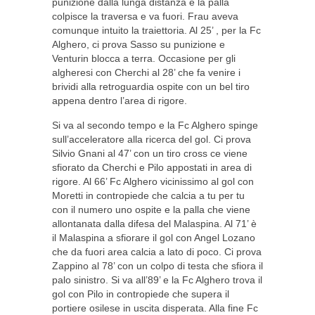
punizione dalla lunga distanza e la palla
colpisce la traversa e va fuori. Frau aveva
comunque intuito la traiettoria. Al 25’ , per la Fc
Alghero, ci prova Sasso su punizione e
Venturin blocca a terra. Occasione per gli
algheresi con Cherchi al 28’ che fa venire i
brividi alla retroguardia ospite con un bel tiro
appena dentro l’area di rigore.
Si va al secondo tempo e la Fc Alghero spinge
sull’acceleratore alla ricerca del gol. Ci prova
Silvio Gnani al 47’ con un tiro cross ce viene
sfiorato da Cherchi e Pilo appostati in area di
rigore. Al 66’ Fc Alghero vicinissimo al gol con
Moretti in contropiede che calcia a tu per tu
con il numero uno ospite e la palla che viene
allontanata dalla difesa del Malaspina. Al 71’ è
il Malaspina a sfiorare il gol con Angel Lozano
che da fuori area calcia a lato di poco. Ci prova
Zappino al 78’ con un colpo di testa che sfiora il
palo sinistro. Si va all’89’ e la Fc Alghero trova il
gol con Pilo in contropiede che supera il
portiere osilese in uscita disperata. Alla fine Fc