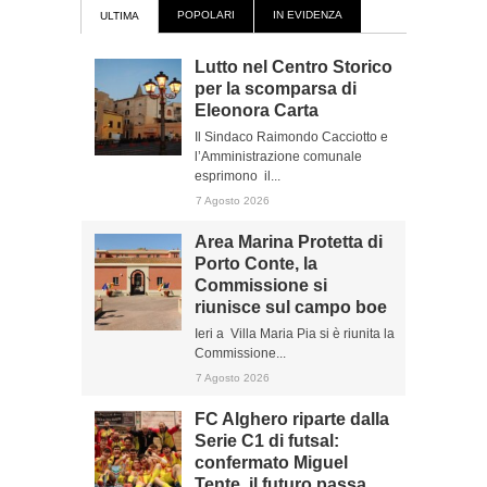
POPOLARI
IN EVIDENZA
ULTIMA
Lutto nel Centro Storico
per la scomparsa di
Eleonora Carta
Il Sindaco Raimondo Cacciotto e
l’Amministrazione comunale
esprimono il...
7 Agosto 2026
Area Marina Protetta di
Porto Conte, la
Commissione si
riunisce sul campo boe
Ieri a Villa Maria Pia si è riunita la
Commissione...
7 Agosto 2026
FC Alghero riparte dalla
Serie C1 di futsal:
confermato Miguel
Tente, il futuro passa