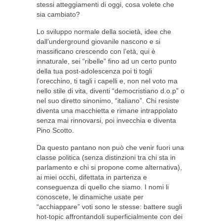
stessi atteggiamenti di oggi, cosa volete che
sia cambiato?
Lo sviluppo normale della società, idee che
dall’underground giovanile nascono e si
massificano crescendo con l’età, qui è
innaturale, sei “ribelle” fino ad un certo punto
della tua post-adolescenza poi ti togli
l’orecchino, ti tagli i capelli e, non nel voto ma
nello stile di vita, diventi “democristiano d.o.p” o
nel suo diretto sinonimo, “italiano”. Chi resiste
diventa una macchietta e rimane intrappolato
senza mai rinnovarsi, poi invecchia e diventa
Pino Scotto.
Da questo pantano non può che venir fuori una
classe politica (senza distinzioni tra chi sta in
parlamento e chi si propone come alternativa),
ai miei occhi, difettata in partenza e
conseguenza di quello che siamo. I nomi li
conoscete, le dinamiche usate per
“acchiappare” voti sono le stesse: battere sugli
hot-topic affrontandoli superficialmente con dei