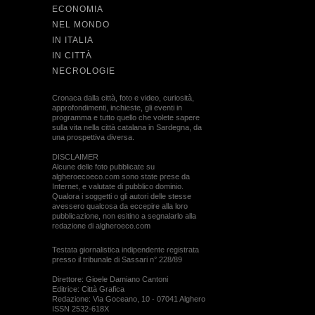
ECONOMIA
NEL MONDO
IN ITALIA
IN CITTÀ
NECROLOGIE
Cronaca dalla città, foto e video, curiosità,
approfondimenti, inchieste, gli eventi in
programma e tutto quello che volete sapere
sulla vita nella città catalana in Sardegna, da
una prospettiva diversa.
DISCLAIMER
Alcune delle foto pubblicate su
algheroecoeco.com sono state prese da
Internet, e valutate di pubblico dominio.
Qualora i soggetti o gli autori delle stesse
avessero qualcosa da eccepire alla loro
pubblicazione, non esitino a segnalarlo alla
redazione di algheroeco.com
Testata giornalistica indipendente registrata
presso il tribunale di Sassari n° 228/89
Direttore: Gioele Damiano Cantoni
Editrice: Città Grafica
Redazione: Via Goceano, 10 - 07041 Alghero
ISSN 2532-618X