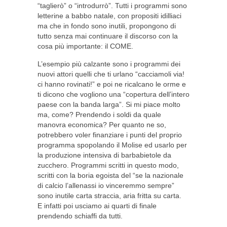
“taglierò” o “introdurrò”. Tutti i programmi sono
letterine a babbo natale, con propositi idilliaci
ma che in fondo sono inutili, propongono di
tutto senza mai continuare il discorso con la
cosa più importante: il COME.
L’esempio più calzante sono i programmi dei
nuovi attori quelli che ti urlano “cacciamoli via!
ci hanno rovinati!” e poi ne ricalcano le orme e
ti dicono che vogliono una “copertura dell’intero
paese con la banda larga”. Si mi piace molto
ma, come? Prendendo i soldi da quale
manovra economica? Per quanto ne so,
potrebbero voler finanziare i punti del proprio
programma spopolando il Molise ed usarlo per
la produzione intensiva di barbabietole da
zucchero. Programmi scritti in questo modo,
scritti con la boria egoista del “se la nazionale
di calcio l’allenassi io vinceremmo sempre”
sono inutile carta straccia, aria fritta su carta.
E infatti poi usciamo ai quarti di finale
prendendo schiaffi da tutti.