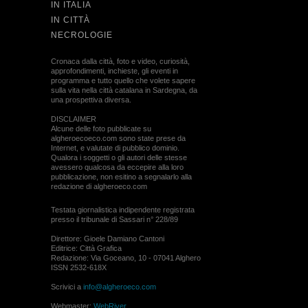
IN ITALIA
IN CITTÀ
NECROLOGIE
Cronaca dalla città, foto e video, curiosità,
approfondimenti, inchieste, gli eventi in
programma e tutto quello che volete sapere
sulla vita nella città catalana in Sardegna, da
una prospettiva diversa.
DISCLAIMER
Alcune delle foto pubblicate su
algheroecoeco.com sono state prese da
Internet, e valutate di pubblico dominio.
Qualora i soggetti o gli autori delle stesse
avessero qualcosa da eccepire alla loro
pubblicazione, non esitino a segnalarlo alla
redazione di algheroeco.com
Testata giornalistica indipendente registrata
presso il tribunale di Sassari n° 228/89
Direttore: Gioele Damiano Cantoni
Editrice: Città Grafica
Redazione: Via Goceano, 10 - 07041 Alghero
ISSN 2532-618X
Scrivici a
info@algheroeco.com
Webmaster:
WebRiver