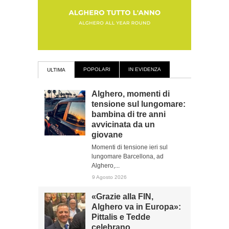
POPOLARI
IN EVIDENZA
ULTIMA
Alghero, momenti di
tensione sul lungomare:
bambina di tre anni
avvicinata da un
giovane
Momenti di tensione ieri sul
lungomare Barcellona, ad
Alghero,...
9 Agosto 2026
«Grazie alla FIN,
Alghero va in Europa»:
Pittalis e Tedde
celebrano