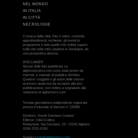
NEL MONDO
IN ITALIA
IN CITTÀ
NECROLOGIE
Cronaca dalla città, foto e video, curiosità,
approfondimenti, inchieste, gli eventi in
programma e tutto quello che volete sapere
sulla vita nella città catalana in Sardegna, da
una prospettiva diversa.
DISCLAIMER
Alcune delle foto pubblicate su
algheroecoeco.com sono state prese da
Internet, e valutate di pubblico dominio.
Qualora i soggetti o gli autori delle stesse
avessero qualcosa da eccepire alla loro
pubblicazione, non esitino a segnalarlo alla
redazione di algheroeco.com
Testata giornalistica indipendente registrata
presso il tribunale di Sassari n° 228/89
Direttore: Gioele Damiano Cantoni
Editrice: Città Grafica
Redazione: Via Goceano, 10 - 07041 Alghero
ISSN 2532-618X
Scrivici a
info@algheroeco.com