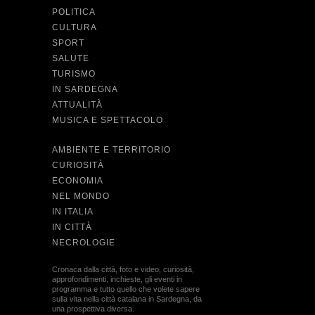
POLITICA
CULTURA
SPORT
SALUTE
TURISMO
IN SARDEGNA
ATTUALITÀ
MUSICA E SPETTACOLO
AMBIENTE E TERRITORIO
CURIOSITÀ
ECONOMIA
NEL MONDO
IN ITALIA
IN CITTÀ
NECROLOGIE
Cronaca dalla città, foto e video, curiosità,
approfondimenti, inchieste, gli eventi in
programma e tutto quello che volete sapere
sulla vita nella città catalana in Sardegna, da
una prospettiva diversa.