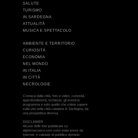
SALUTE
TURISMO
IN SARDEGNA
ATTUALITÀ
MUSICA E SPETTACOLO
AMBIENTE E TERRITORIO
CURIOSITÀ
ECONOMIA
NEL MONDO
IN ITALIA
IN CITTÀ
NECROLOGIE
Cronaca dalla città, foto e video, curiosità,
approfondimenti, inchieste, gli eventi in
programma e tutto quello che volete sapere
sulla vita nella città catalana in Sardegna, da
una prospettiva diversa.
DISCLAIMER
Alcune delle foto pubblicate su
algheroecoeco.com sono state prese da
Internet, e valutate di pubblico dominio.